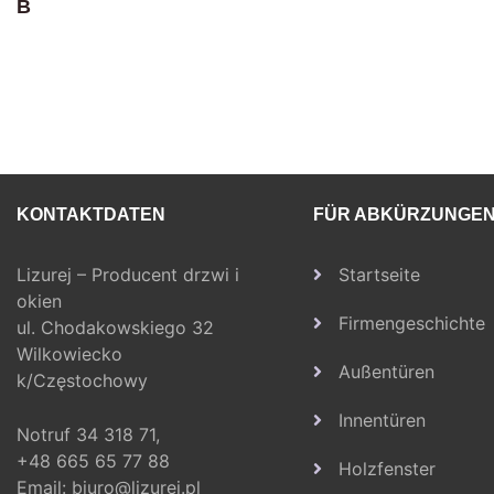
B
KONTAKTDATEN
FÜR ABKÜRZUNGE
Lizurej – Producent drzwi i
Startseite
okien
Firmengeschichte
ul. Chodakowskiego 32
Wilkowiecko
Außentüren
k/Częstochowy
Innentüren
Notruf
34 318 71,
+48 665 65 77 88
Holzfenster
Email:
biuro@lizurej.pl