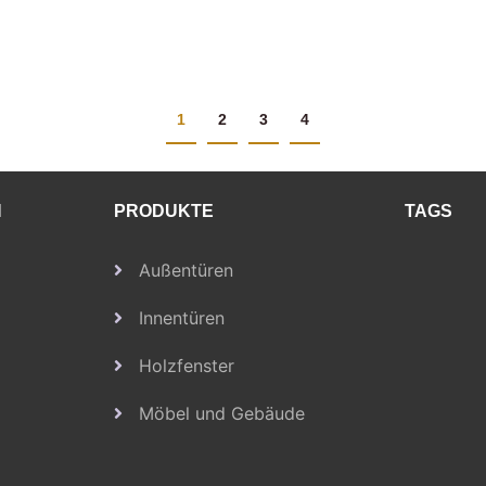
1
2
3
4
N
PRODUKTE
TAGS
Außentüren
Innentüren
Holzfenster
Möbel und Gebäude