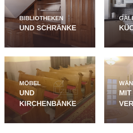
BIBLIOTHEKEN
GAL
UND SCHRÄNKE
KÜ
MÖBEL
WÄN
UND
MIT
KIRCHENBÄNKE
VER