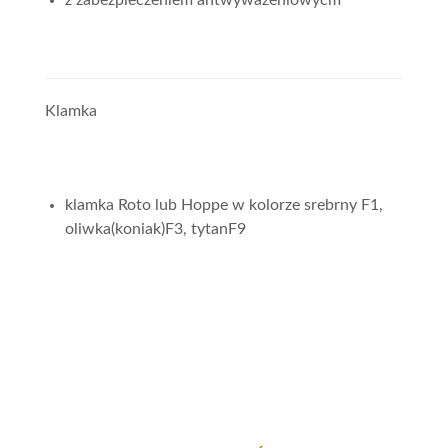
z zabezpieczeniem antwyważeniowycm
Klamka
klamka Roto lub Hoppe w kolorze srebrny F1,
oliwka(koniak)F3, tytanF9