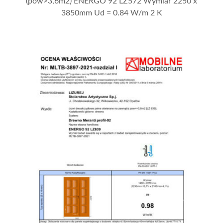
(pow>3,6m2) ENERGO 92 LZ572 Wymiar 2250 x
3850mm Ud = 0.84 W/m 2 K