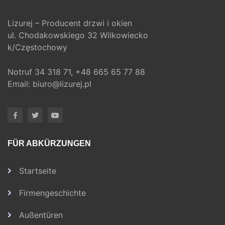
Lizurej – Producent drzwi i okien
ul. Chodakowskiego 32 Wilkowiecko
k/Częstochowy
Notruf
34 318 71,
+48 665 65 77 88
Email:
biuro@lizurej.pl
FÜR ABKÜRZUNGEN
Startseite
Firmengeschichte
Außentüren