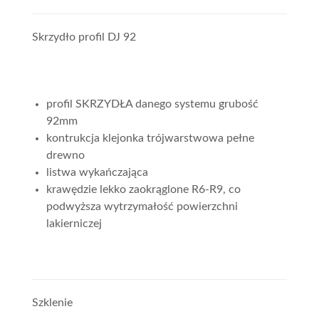
Skrzydło profil DJ 92
profil SKRZYDŁA danego systemu grubość
92mm
kontrukcja klejonka trójwarstwowa pełne
drewno
listwa wykańczająca
krawędzie lekko zaokrąglone R6-R9, co
podwyższa wytrzymałość powierzchni
lakierniczej
Szklenie