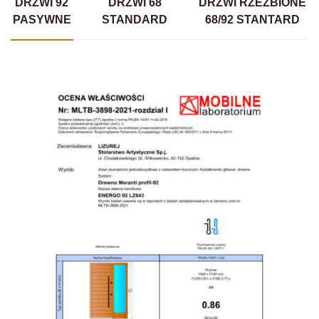
DRZWI 92
DRZWI 68
DRZWI RZEŹBIONE
PASYWNE
STANDARD
68/92 STANTARD