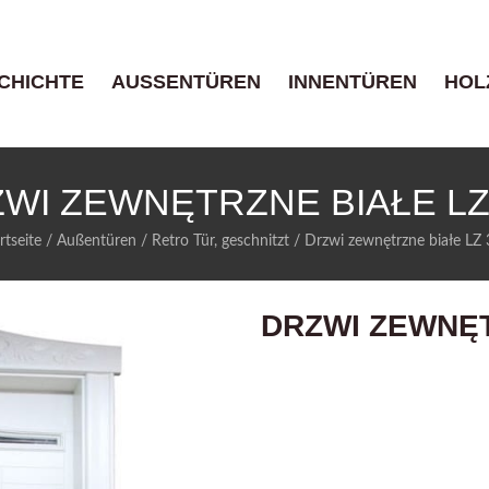
CHICHTE
AUSSENTÜREN
INNENTÜREN
HOL
WI ZEWNĘTRZNE BIAŁE LZ
rtseite
/
Außentüren
/
Retro Tür, geschnitzt
/
Drzwi zewnętrzne białe LZ
DRZWI ZEWNĘT