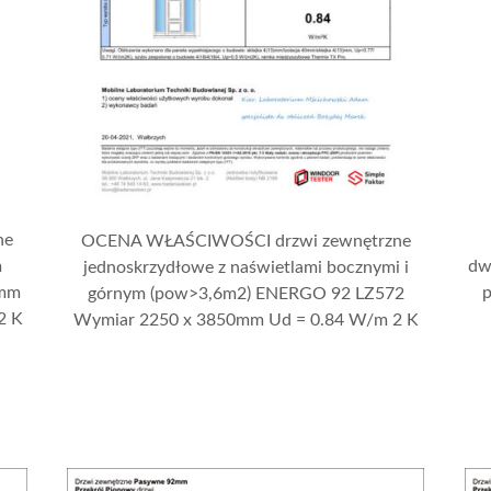
ne
OCENA WŁAŚCIWOŚCI drzwi zewnętrzne
m
dw
jednoskrzydłowe z naświetlami bocznymi i
 mm
górnym (pow>3,6m2) ENERGO 92 LZ572
2 K
Wymiar 2250 x 3850mm Ud = 0.84 W/m 2 K