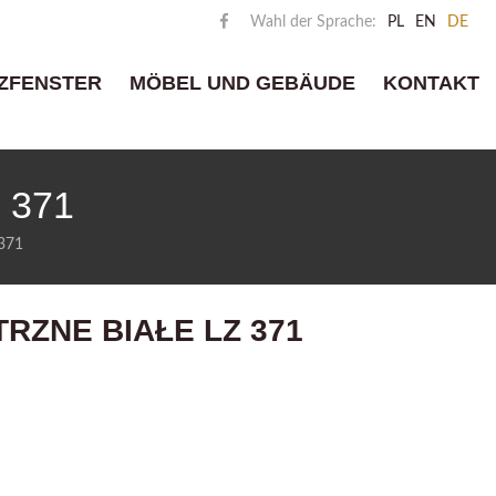
Wahl der Sprache:
PL
EN
DE
ZFENSTER
MÖBEL UND GEBÄUDE
KONTAKT
 371
 371
RZNE BIAŁE LZ 371