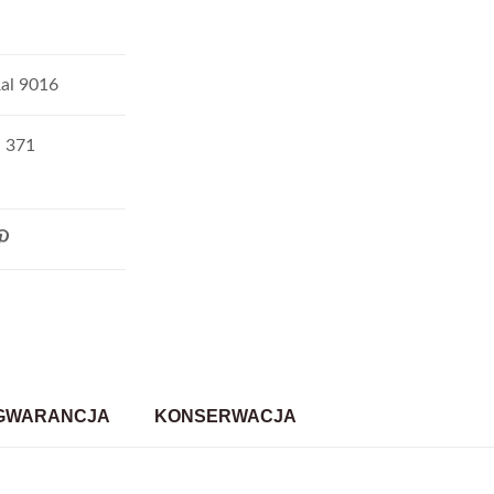
Ral 9016
u 371
GWARANCJA
KONSERWACJA