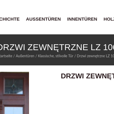
CHICHTE
AUSSENTÜREN
INNENTÜREN
HOL
DRZWI ZEWNĘTRZNE LZ 10
tartseite
/
Außentüren
/
Klassische, stilvolle Tür
/
Drzwi zewnętrzne LZ 1
DRZWI ZEWNĘT