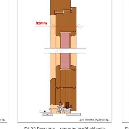
DJ 92 Pasywne – ramowe profil okienny