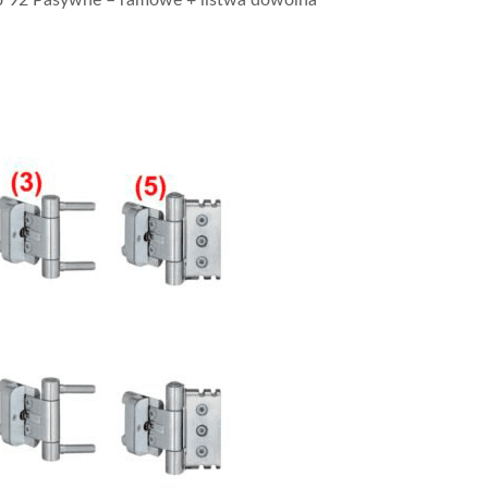
J 92 Pasywne – ramowe + listwa dowolna