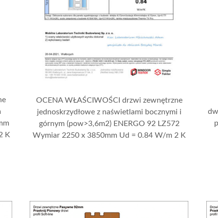
ne
OCENA WŁAŚCIWOŚCI drzwi zewnętrzne
m
dw
jednoskrzydłowe z naświetlami bocznymi i
 mm
górnym (pow>3,6m2) ENERGO 92 LZ572
2 K
Wymiar 2250 x 3850mm Ud = 0.84 W/m 2 K