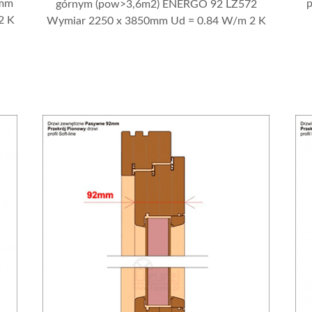
 mm
górnym (pow>3,6m2) ENERGO 92 LZ572
2 K
Wymiar 2250 x 3850mm Ud = 0.84 W/m 2 K