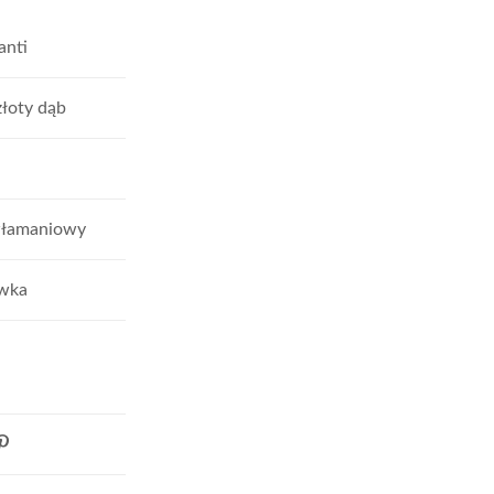
nti
złoty dąb
włamaniowy
iwka