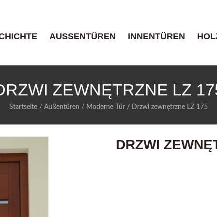
CHICHTE
AUSSENTÜREN
INNENTÜREN
HOL
DRZWI ZEWNĘTRZNE LZ 17
Startseite
/
Außentüren
/
Moderne Tür
/
Drzwi zewnętrzne LZ 175
DRZWI ZEWNĘT