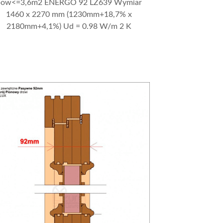
pow<=3,6m2 ENERGO 92 LZ639 Wymiar
1460 x 2270 mm (1230mm+18,7% x
2180mm+4,1%) Ud = 0.98 W/m 2 K