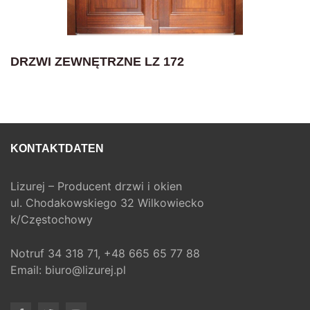
DRZWI ZEWNĘTRZNE LZ 172
KONTAKTDATEN
Lizurej – Producent drzwi i okien
ul. Chodakowskiego 32 Wilkowiecko
k/Częstochowy
Notruf
34 318 71,
+48 665 65 77 88
Email:
biuro@lizurej.pl