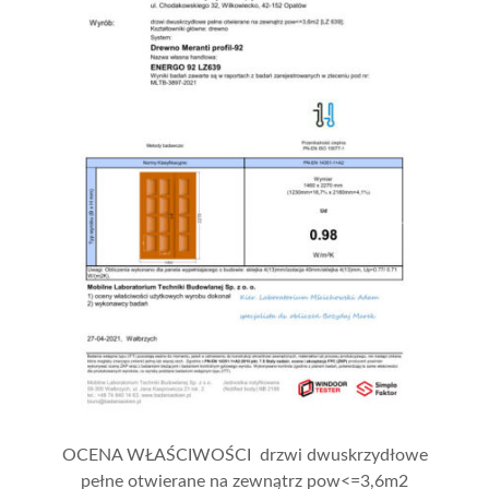
OCENA WŁAŚCIWOŚCI drzwi dwuskrzydłowe
pełne otwierane na zewnątrz pow<=3,6m2