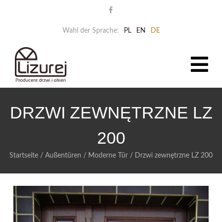
Wahl der Sprache:
PL
EN
DE
DRZWI ZEWNĘTRZNE LZ
200
Startseite
/
Außentüren
/
Moderne Tür
/
Drzwi zewnętrzne LZ 200