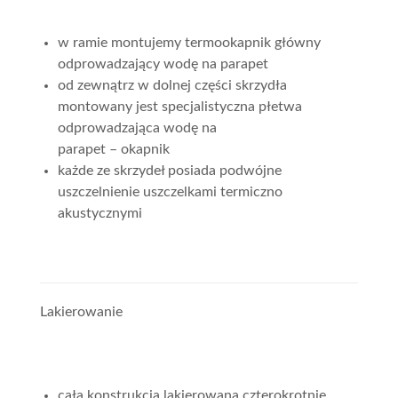
w ramie montujemy termookapnik główny
odprowadzający wodę na parapet
od zewnątrz w dolnej części skrzydła
montowany jest specjalistyczna płetwa
odprowadzająca wodę na
parapet – okapnik
każde ze skrzydeł posiada podwójne
uszczelnienie uszczelkami termiczno
akustycznymi
Lakierowanie
cała konstrukcja lakierowana czterokrotnie