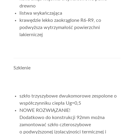
drewno
listwa wykańczająca
krawędzie lekko zaokrąglone R6-R9, co
podwyższa wytrzymałość powierzchni
lakierniczej
Szklenie
szkło trzyszybowe dwukomorowe zespolone o
współczynniku ciepła Ug=0,5
NOWE ROZWIĄZANIE!
Dodatkowo do konstrukcji 92mm można
zamontować szkło czteroszybowe
o podwyższonej izolacyjności termicznej i