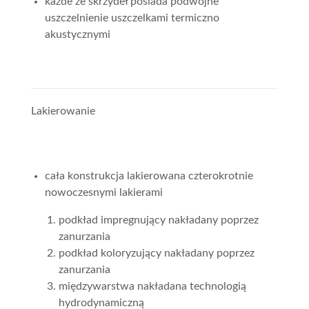
każde ze skrzydeł posiada podwójne
uszczelnienie uszczelkami termiczno
akustycznymi
Lakierowanie
cała konstrukcja lakierowana czterokrotnie
nowoczesnymi lakierami
podkład impregnujący nakładany poprzez
zanurzania
podkład koloryzujący nakładany poprzez
zanurzania
międzywarstwa nakładana technologią
hydrodynamiczną