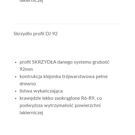
lakierniczej
Skrzydło profil DJ 92
profil SKRZYDŁA danego systemu grubość
92mm
kontrukcja klejonka trójwarstwowa pełne
drewno
listwa wykańczająca
krawędzie lekko zaokrąglone R6-R9, co
podwyższa wytrzymałość powierzchni
lakierniczej