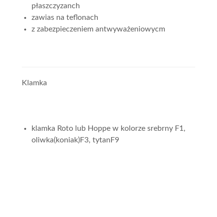
płaszczyzanch
zawias na teflonach
z zabezpieczeniem antwyważeniowycm
Klamka
klamka Roto lub Hoppe w kolorze srebrny F1,
oliwka(koniak)F3, tytanF9