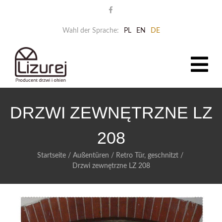
Wahl der Sprache:
PL
EN
DE
DRZWI ZEWNĘTRZNE LZ
208
Startseite
/
Außentüren
/
Retro Tür, geschnitzt
/
Drzwi zewnętrzne LZ 208