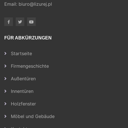
Email:
biuro@lizurej.pl
FÜR ABKÜRZUNGEN
Startseite
Firmengeschichte
Außentüren
Innentüren
Holzfenster
Möbel und Gebäude