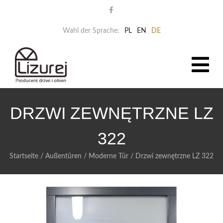
Wahl der Sprache:
PL
EN
DE
DRZWI ZEWNĘTRZNE LZ
322
Startseite
/
Außentüren
/
Moderne Tür
/
Drzwi zewnętrzne LZ 322