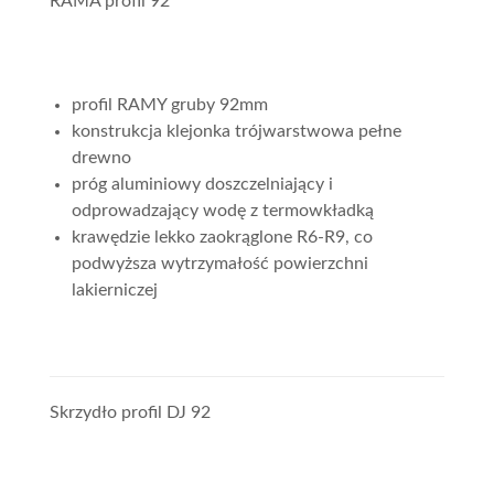
RAMA profil 92
profil RAMY gruby 92mm
konstrukcja klejonka trójwarstwowa pełne
drewno
próg aluminiowy doszczelniający i
odprowadzający wodę z termowkładką
krawędzie lekko zaokrąglone R6-R9, co
podwyższa wytrzymałość powierzchni
lakierniczej
Skrzydło profil DJ 92