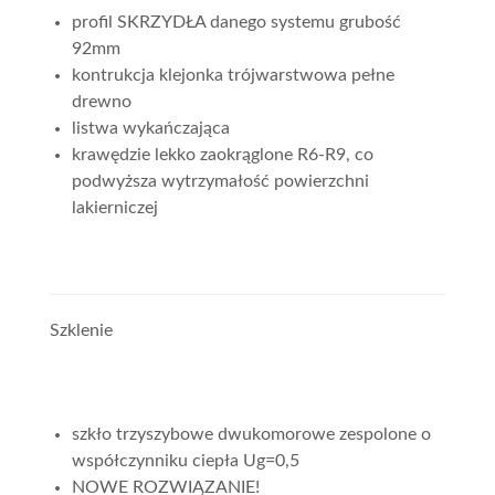
profil SKRZYDŁA danego systemu grubość
92mm
kontrukcja klejonka trójwarstwowa pełne
drewno
listwa wykańczająca
krawędzie lekko zaokrąglone R6-R9, co
podwyższa wytrzymałość powierzchni
lakierniczej
Szklenie
szkło trzyszybowe dwukomorowe zespolone o
współczynniku ciepła Ug=0,5
NOWE ROZWIĄZANIE!