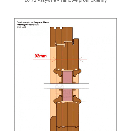
DJ 92 Pasywne – ramowe profil okienny