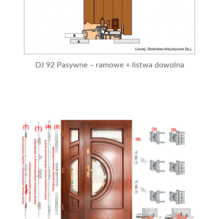
DJ 92 Pasywne – ramowe + listwa dowolna