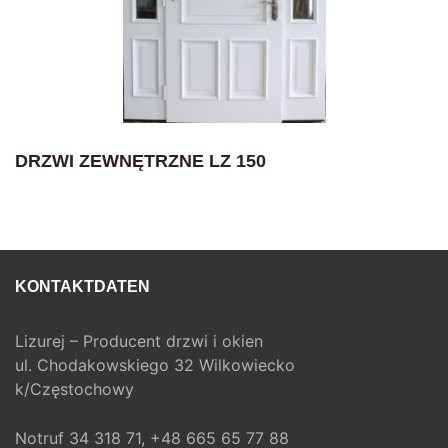
DRZWI ZEWNĘTRZNE LZ 150
KONTAKTDATEN
Lizurej – Producent drzwi i okien
ul. Chodakowskiego 32 Wilkowiecko
k/Częstochowy
Notruf
34 318 71,
+48 665 65 77 88