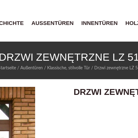
CHICHTE
AUSSENTÜREN
INNENTÜREN
HOL
DRZWI ZEWNĘTRZNE LZ 5
tartseite
/
Außentüren
/
Klassische, stilvolle Tür
/
Drzwi zewnętrzne LZ 5
DRZWI ZEWNĘT