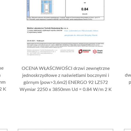
ne
OCENA WŁAŚCIWOŚCI drzwi zewnętrzne
m
dw
jednoskrzydłowe z naświetlami bocznymi i
 mm
górnym (pow>3,6m2) ENERGO 92 LZ572
2 K
Wymiar 2250 x 3850mm Ud = 0.84 W/m 2 K