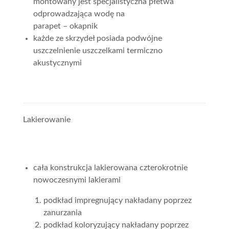
montowany jest specjalistyczna płetwa
odprowadzająca wodę na
parapet – okapnik
każde ze skrzydeł posiada podwójne
uszczelnienie uszczelkami termiczno
akustycznymi
Lakierowanie
cała konstrukcja lakierowana czterokrotnie
nowoczesnymi lakierami
podkład impregnujący nakładany poprzez
zanurzania
podkład koloryzujący nakładany poprzez