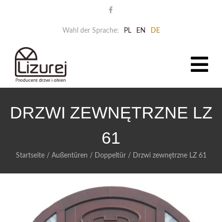
Wahl der Sprache:
PL
EN
DE
DRZWI ZEWNĘTRZNE LZ
61
Startseite
/
Außentüren
/
Doppeltür
/
Drzwi zewnętrzne LZ 61