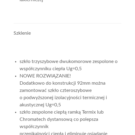
Szklenie
szkło trzyszybowe dwukomorowe zespolone o
współczynniku ciepła Ug=0,5
NOWE ROZWIĄZANIE!
Dodatkowo do konstrukcji 92mm można
zamontować szkło czteroszybowe
o podwyższonej izolacyjności termicznej i
akustycznej Ug=0,5
szkło zespolone ciepłą ramką Termix lub
Chromatech dystansową co polepsza
współczynnik
przenikalności ciepła i eliminuje osiadanie