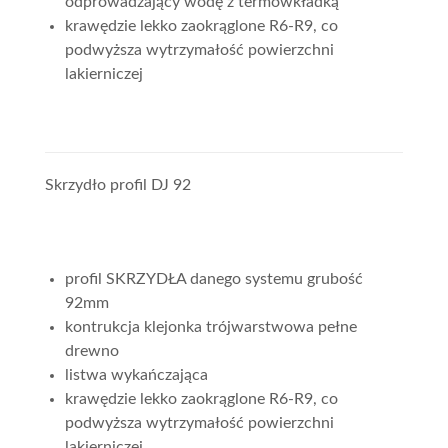
odprowadzający wodę z termowkładką
krawędzie lekko zaokrąglone R6-R9, co
podwyższa wytrzymałość powierzchni
lakierniczej
Skrzydło profil DJ 92
profil SKRZYDŁA danego systemu grubość
92mm
kontrukcja klejonka trójwarstwowa pełne
drewno
listwa wykańczająca
krawędzie lekko zaokrąglone R6-R9, co
podwyższa wytrzymałość powierzchni
lakierniczej