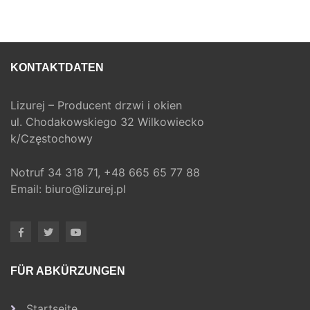
KONTAKTDATEN
Lizurej – Producent drzwi i okien
ul. Chodakowskiego 32 Wilkowiecko
k/Częstochowy
Notruf
34 318 71,
+48 665 65 77 88
Email:
biuro@lizurej.pl
FÜR ABKÜRZUNGEN
Startseite