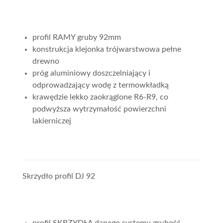
profil RAMY gruby 92mm
konstrukcja klejonka trójwarstwowa pełne
drewno
próg aluminiowy doszczelniający i
odprowadzający wodę z termowkładką
krawędzie lekko zaokrąglone R6-R9, co
podwyższa wytrzymałość powierzchni
lakierniczej
Skrzydło profil DJ 92