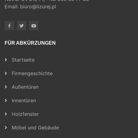
Email:
biuro@lizurej.pl
FÜR ABKÜRZUNGEN
Startseite
Firmengeschichte
Außentüren
Innentüren
Holzfenster
Möbel und Gebäude