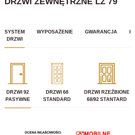
DRZWI ZEWNĘTRZNE LZ 79
SYSTEM
WYPOSAŻENIE
GWARANCJA
K
DRZWI
DRZWI 92
DRZWI 68
DRZWI RZEŹBIONE
PASYWNE
STANDARD
68/92 STANTARD