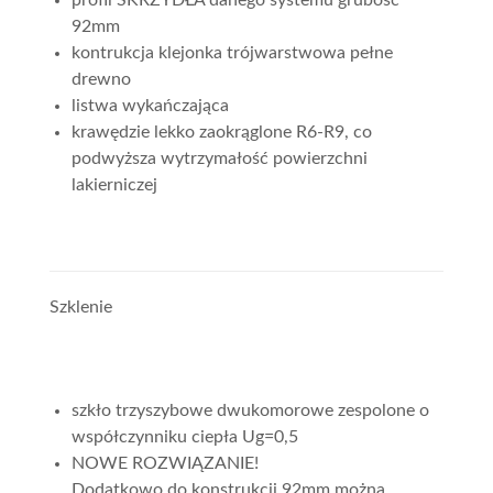
profil SKRZYDŁA danego systemu grubość
92mm
kontrukcja klejonka trójwarstwowa pełne
drewno
listwa wykańczająca
krawędzie lekko zaokrąglone R6-R9, co
podwyższa wytrzymałość powierzchni
lakierniczej
Szklenie
szkło trzyszybowe dwukomorowe zespolone o
współczynniku ciepła Ug=0,5
NOWE ROZWIĄZANIE!
Dodatkowo do konstrukcji 92mm można