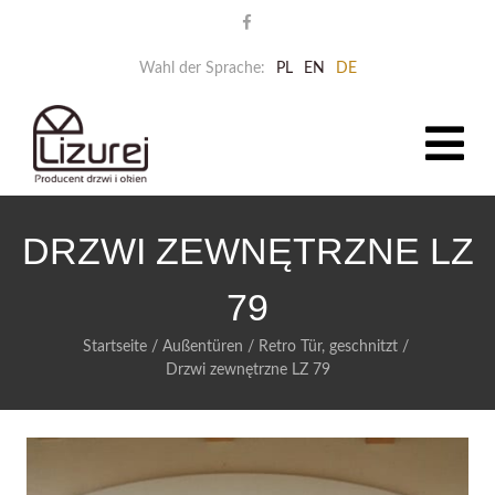
Wahl der Sprache:
PL
EN
DE
DRZWI ZEWNĘTRZNE LZ
79
Startseite
/
Außentüren
/
Retro Tür, geschnitzt
/
Drzwi zewnętrzne LZ 79