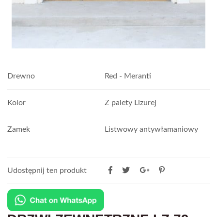
Drewno
Red - Meranti
Kolor
Z palety Lizurej
Zamek
Listwowy antywłamaniowy
Udostępnij ten produkt