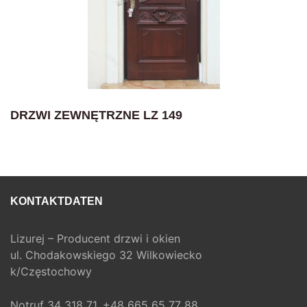
DRZWI ZEWNĘTRZNE LZ 149
KONTAKTDATEN
Lizurej – Producent drzwi i okien
ul. Chodakowskiego 32 Wilkowiecko
k/Częstochowy
Notruf
34 318 71,
+48 665 65 77 88