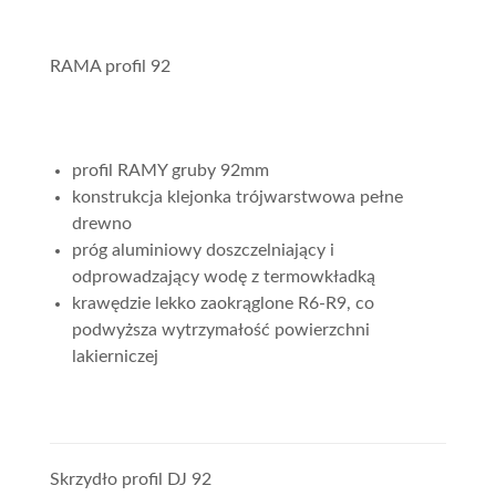
RAMA profil 92
profil RAMY gruby 92mm
konstrukcja klejonka trójwarstwowa pełne
drewno
próg aluminiowy doszczelniający i
odprowadzający wodę z termowkładką
krawędzie lekko zaokrąglone R6-R9, co
podwyższa wytrzymałość powierzchni
lakierniczej
Skrzydło profil DJ 92