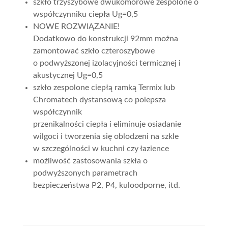
szkło trzyszybowe dwukomorowe zespolone o
współczynniku ciepła Ug=0,5
NOWE ROZWIĄZANIE!
Dodatkowo do konstrukcji 92mm można
zamontować szkło czteroszybowe
o podwyższonej izolacyjności termicznej i
akustycznej Ug=0,5
szkło zespolone ciepłą ramką Termix lub
Chromatech dystansową co polepsza
współczynnik
przenikalności ciepła i eliminuje osiadanie
wilgoci i tworzenia się oblodzeni na szkle
w szczególności w kuchni czy łazience
możliwość zastosowania szkła o
podwyższonych parametrach
bezpieczeństwa P2, P4, kuloodporne, itd.