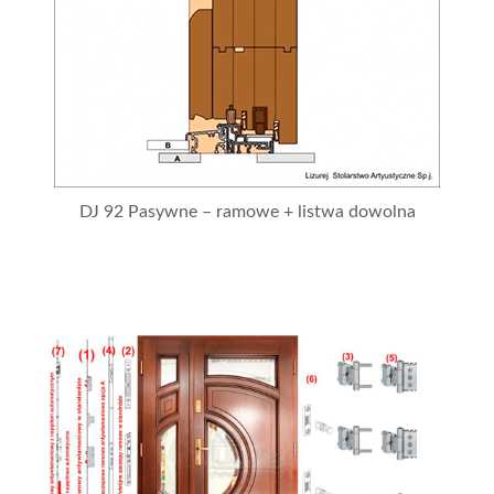
DJ 92 Pasywne – ramowe + listwa dowolna