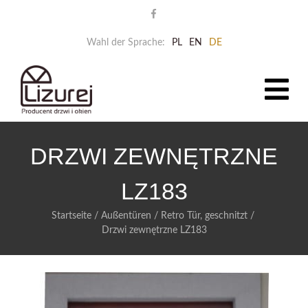
Wahl der Sprache:
PL
EN
DE
DRZWI ZEWNĘTRZNE
LZ183
Startseite
/
Außentüren
/
Retro Tür, geschnitzt
/
Drzwi zewnętrzne LZ183