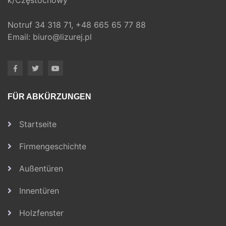
k/Częstochowy
Notruf
34 318 71,
+48 665 65 77 88
Email:
biuro@lizurej.pl
FÜR ABKÜRZUNGEN
Startseite
Firmengeschichte
Außentüren
Innentüren
Holzfenster