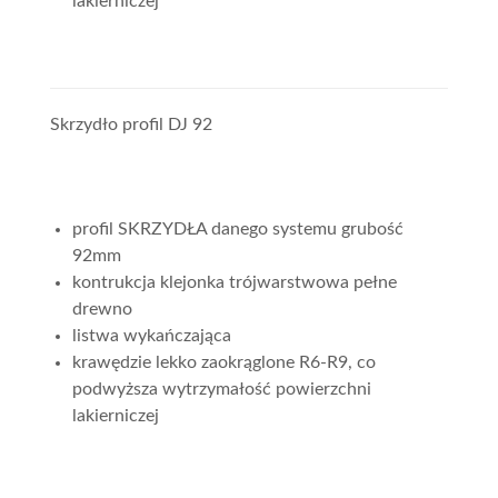
lakierniczej
Skrzydło profil DJ 92
profil SKRZYDŁA danego systemu grubość
92mm
kontrukcja klejonka trójwarstwowa pełne
drewno
listwa wykańczająca
krawędzie lekko zaokrąglone R6-R9, co
podwyższa wytrzymałość powierzchni
lakierniczej