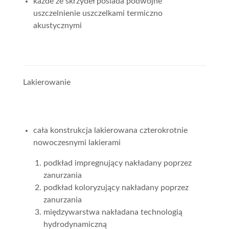
każde ze skrzydeł posiada podwójne
uszczelnienie uszczelkami termiczno
akustycznymi
Lakierowanie
cała konstrukcja lakierowana czterokrotnie
nowoczesnymi lakierami
podkład impregnujący nakładany poprzez
zanurzania
podkład koloryzujący nakładany poprzez
zanurzania
międzywarstwa nakładana technologią
hydrodynamiczną