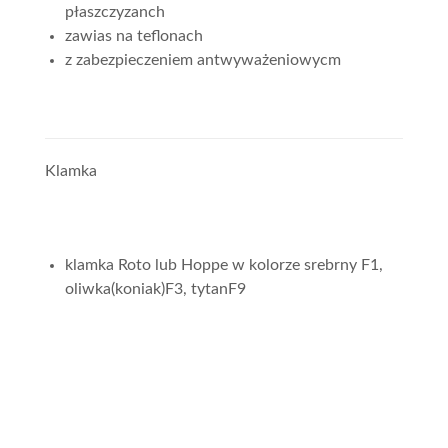
płaszczyzanch
zawias na teflonach
z zabezpieczeniem antwyważeniowycm
Klamka
klamka Roto lub Hoppe w kolorze srebrny F1,
oliwka(koniak)F3, tytanF9