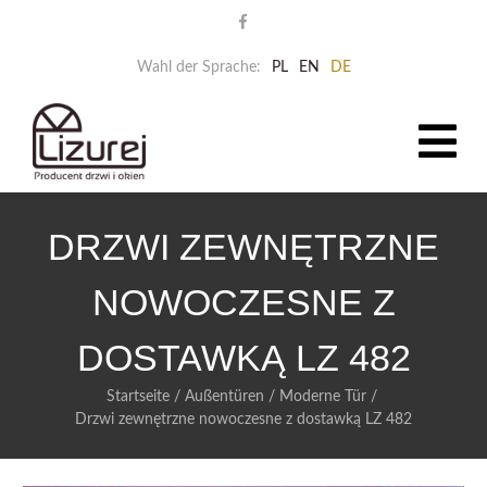
Wahl der Sprache:
PL
EN
DE
DRZWI ZEWNĘTRZNE
NOWOCZESNE Z
DOSTAWKĄ LZ 482
Startseite
/
Außentüren
/
Moderne Tür
/
Drzwi zewnętrzne nowoczesne z dostawką LZ 482