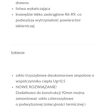
drewno
listwa wykańczająca
krawędzie lekko zaokrąglone R6-R9, co
podwyższa wytrzymałość powierzchni
lakierniczej
Szklenie
szkło trzyszybowe dwukomorowe zespolone o
współczynniku ciepła Ug=0,5
NOWE ROZWIĄZANIE!
Dodatkowo do konstrukcji 92mm można
zamontować szkło czteroszybowe
o podwyższonej izolacyjności termicznej i