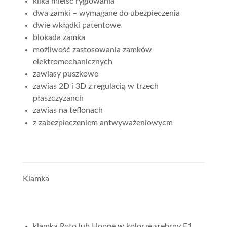
kilka mieisć ryglowania
dwa zamki – wymagane do ubezpieczenia
dwie wkłądki patentowe
blokada zamka
możliwość zastosowania zamków
elektromechanicznych
zawiasy puszkowe
zawias 2D i 3D z regulacią w trzech
płaszczyzanch
zawias na teflonach
z zabezpieczeniem antwyważeniowycm
Klamka
klamka Roto lub Hoppe w kolorze srebrny F1,