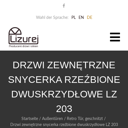
Wahl der Sprache:
PL
EN
DE
DRZWI ZEWNĘTRZNE
SNYCERKA RZEŹBIONE
DWUSKRZYDŁOWE LZ
203
Startseite
/
Außentüren
/
Retro Tür, geschnitzt
/
Drzwi zewnętrzne snycerka rzeźbione dwuskrzydłowe LZ 203