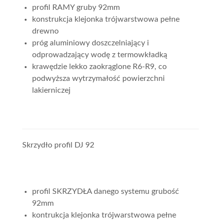
profil RAMY gruby 92mm
konstrukcja klejonka trójwarstwowa pełne
drewno
próg aluminiowy doszczelniający i
odprowadzający wodę z termowkładką
krawędzie lekko zaokrąglone R6-R9, co
podwyższa wytrzymałość powierzchni
lakierniczej
Skrzydło profil DJ 92
profil SKRZYDŁA danego systemu grubość
92mm
kontrukcja klejonka trójwarstwowa pełne