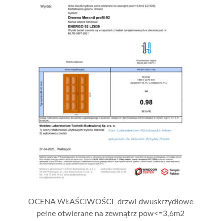
OCENA WŁAŚCIWOŚCI drzwi dwuskrzydłowe
pełne otwierane na zewnątrz pow<=3,6m2