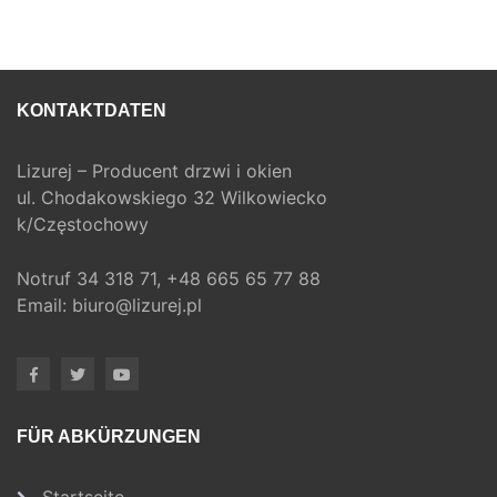
KONTAKTDATEN
Lizurej – Producent drzwi i okien
ul. Chodakowskiego 32 Wilkowiecko
k/Częstochowy
Notruf
34 318 71,
+48 665 65 77 88
Email:
biuro@lizurej.pl
FÜR ABKÜRZUNGEN