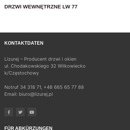
DRZWI WEWNĘTRZNE LW 77
KONTAKTDATEN
Lizurej – Producent drzwi i okien
ul. Chodakowskiego 32 Wilkowiecko
k/Częstochowy
Notruf
34 318 71,
+48 665 65 77 88
Email:
biuro@lizurej.pl
FÜR ABKÜRZUNGEN