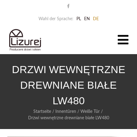
Wahl der Sprache:
PL
EN
DE
DRZWI WEWNĘTRZNE
DREWNIANE BIAŁE
LW480
Startseite
/
Innentüren
/
Weiße Tür
/
Drzwi wewnętrzne drewniane białe LW480