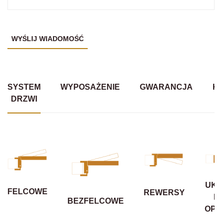
SYSTEM
WYPOSAŻENIE
GWARANCJA
K
DRZWI
UKR
FELCOWE
REWERSY
B
BEZFELCOWE
OPA