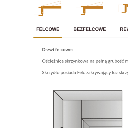
FELCOWE
BEZFELCOWE
RE
Drzwi felcowe:
Ościeżnica skrzynkowa na pełną grubość m
Skrzydło posiada Felc zakrywający luz skrzy