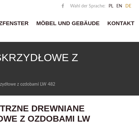
Wahl der Sprache:
PL
EN
DE
ZFENSTER
MÖBEL UND GEBÄUDE
KONTAKT
SKRZYDŁOWE Z
rzydłowe z ozdobami LW 482
TRZNE DREWNIANE
WE Z OZDOBAMI LW