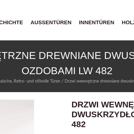
CHICHTE
AUSSENTÜREN
INNENTÜREN
HOL
TRZNE DREWNIANE DWU
OZDOBAMI LW 482
ssische, Retro- und stilvolle Türen
/
Drzwi wewnętrzne drewniane dwusk
DRZWI WEWNĘ
DWUSKRZYDŁO
482