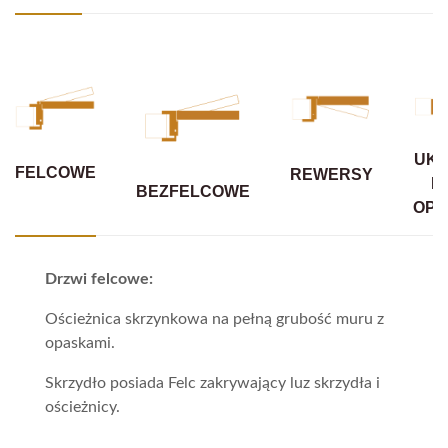
UKR
FELCOWE
REWERSY
B
BEZFELCOWE
OPA
Drzwi felcowe:
Ościeżnica skrzynkowa na pełną grubość muru z
opaskami.
Skrzydło posiada Felc zakrywający luz skrzydła i
ościeżnicy.