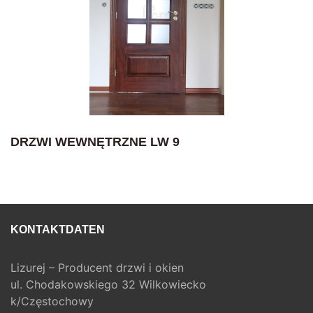
DRZWI WEWNĘTRZNE LW 9
KONTAKTDATEN
Lizurej – Producent drzwi i okien
ul. Chodakowskiego 32 Wilkowiecko
k/Częstochowy