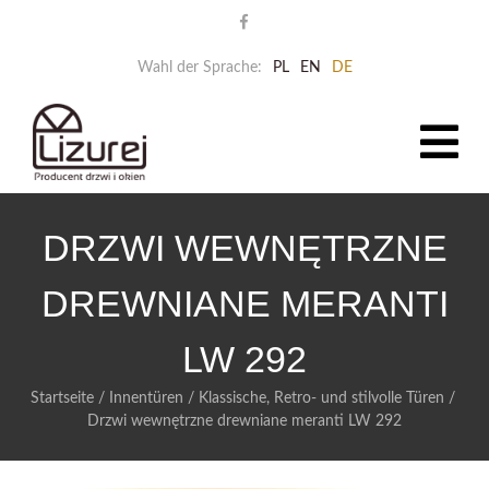
Wahl der Sprache:
PL
EN
DE
DRZWI WEWNĘTRZNE
DREWNIANE MERANTI
LW 292
Startseite
/
Innentüren
/
Klassische, Retro- und stilvolle Türen
/
Drzwi wewnętrzne drewniane meranti LW 292