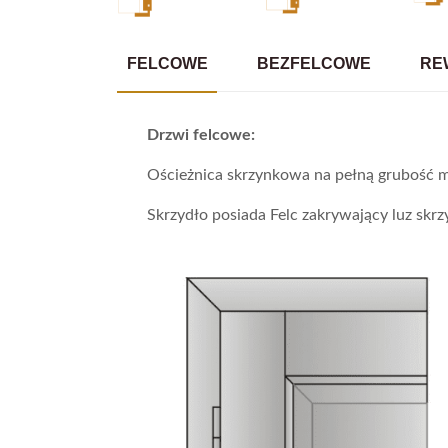
FELCOWE
BEZFELCOWE
RE
Drzwi felcowe:
Ościeżnica skrzynkowa na pełną grubość m
Skrzydło posiada Felc zakrywający luz skrzy