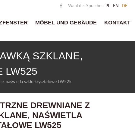
Wahl der Sprache:
PL
EN
DE
ZFENSTER
MÖBEL UND GEBÄUDE
KONTAKT
AWKĄ SZKLANE,
 LW525
e, naświetla szkło kryształowe LW525
TRZNE DREWNIANE Z
KLANE, NAŚWIETLA
TAŁOWE LW525