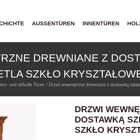
CHICHTE
AUSSENTÜREN
INNENTÜREN
HOL
RZNE DREWNIANE Z DOST
ETLA SZKŁO KRYSZTAŁOWE
tro- und stilvolle Türen
/
Drzwi wewnętrzne drewniane z dostawką szklan
DRZWI WEWNĘ
DOSTAWKĄ SZ
SZKŁO KRYSZ