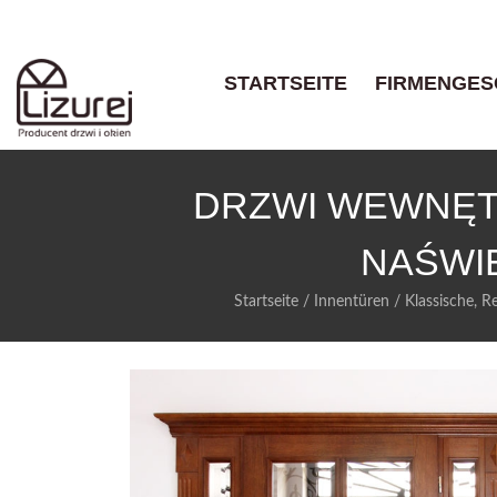
STARTSEITE
FIRMENGES
DRZWI WEWNĘT
NAŚWI
Startseite
/
Innentüren
/
Klassische, Re