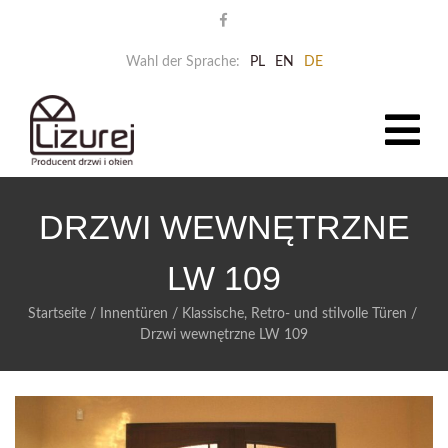
Wahl der Sprache:
PL
EN
DE
DRZWI WEWNĘTRZNE
LW 109
Startseite
/
Innentüren
/
Klassische, Retro- und stilvolle Türen
/
Drzwi wewnętrzne LW 109