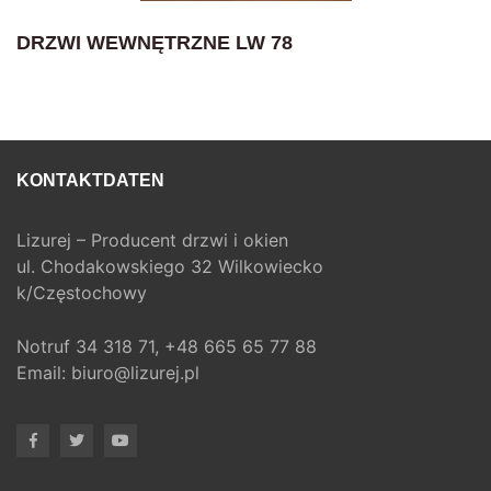
DRZWI WEWNĘTRZNE LW 78
KONTAKTDATEN
Lizurej – Producent drzwi i okien
ul. Chodakowskiego 32 Wilkowiecko
k/Częstochowy
Notruf
34 318 71,
+48 665 65 77 88
Email:
biuro@lizurej.pl