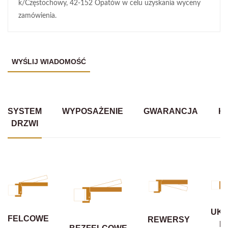
k/Częstochowy, 42-152 Opatów w celu uzyskania wyceny
zamówienia.
SYSTEM
WYPOSAŻENIE
GWARANCJA
K
DRZWI
UKR
FELCOWE
REWERSY
B