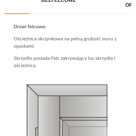
BEZFELCOWE
OPA
Drzwi felcowe:
Ościeżnica skrzynkowa na pełną grubość muru z
opaskami.
Skrzydło posiada Felc zakrywający luz skrzydła i
ościeżnicy.