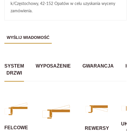
k/Częstochowy, 42-152 Opatów w celu uzyskania wyceny
zamówienia.
SYSTEM
WYPOSAŻENIE
GWARANCJA
K
DRZWI
UKR
FELCOWE
REWERSY
B