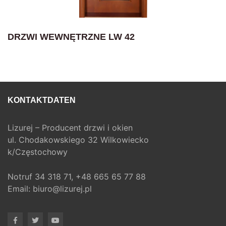
DRZWI WEWNĘTRZNE LW 42
KONTAKTDATEN
Lizurej – Producent drzwi i okien
ul. Chodakowskiego 32 Wilkowiecko
k/Częstochowy
Notruf
34 318 71,
+48 665 65 77 88
Email:
biuro@lizurej.pl