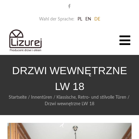
Wahl der Sprache:
PL
EN
DE
DRZWI WEWNĘTRZNE
LW 18
Startseite
/
Innentüren
/
Klassische, Retro- und stilvolle Türen
/
Drzwi wewnętrzne LW 18