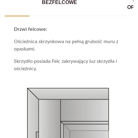
BEZFELCOWE
OPA
Drzwi felcowe:
Ościeżnica skrzynkowa na pełną grubość muru z
opaskami.
Skrzydło posiada Felc zakrywający luz skrzydła i
ościeżnicy.