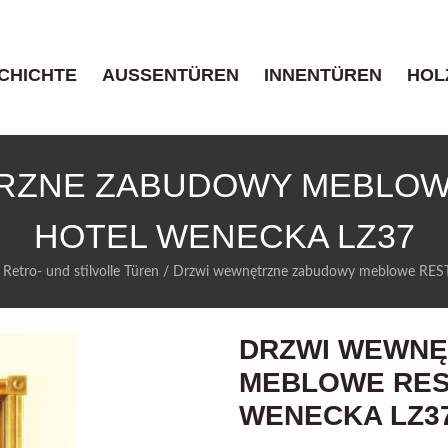
CHICHTE
AUSSENTÜREN
INNENTÜREN
HOL
RZNE ZABUDOWY MEBLOW
HOTEL WENECKA LZ37
 Retro- und stilvolle Türen
/
Drzwi wewnętrzne zabudowy meblowe R
DRZWI WEWNĘ
MEBLOWE RES
WENECKA LZ3