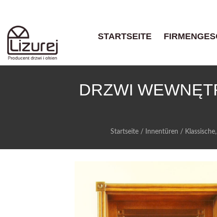
STARTSEITE
FIRMENGES
DRZWI WEWNĘT
Startseite
/
Innentüren
/
Klassische,