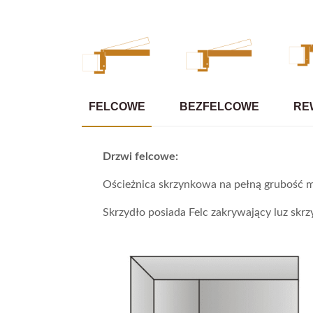
FELCOWE
BEZFELCOWE
RE
Drzwi felcowe:
Ościeżnica skrzynkowa na pełną grubość m
Skrzydło posiada Felc zakrywający luz skrzy