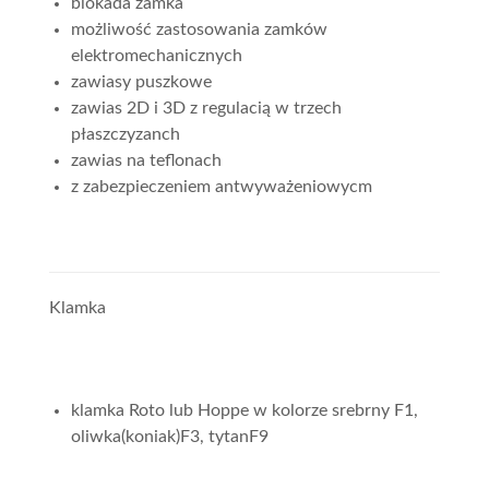
blokada zamka
możliwość zastosowania zamków
elektromechanicznych
zawiasy puszkowe
zawias 2D i 3D z regulacią w trzech
płaszczyzanch
zawias na teflonach
z zabezpieczeniem antwyważeniowycm
Klamka
klamka Roto lub Hoppe w kolorze srebrny F1,
oliwka(koniak)F3, tytanF9