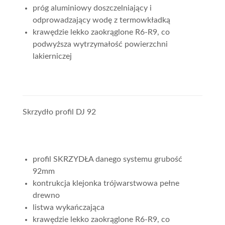
próg aluminiowy doszczelniający i
odprowadzający wodę z termowkładką
krawędzie lekko zaokrąglone R6-R9, co
podwyższa wytrzymałość powierzchni
lakierniczej
Skrzydło profil DJ 92
profil SKRZYDŁA danego systemu grubość
92mm
kontrukcja klejonka trójwarstwowa pełne
drewno
listwa wykańczająca
krawędzie lekko zaokrąglone R6-R9, co