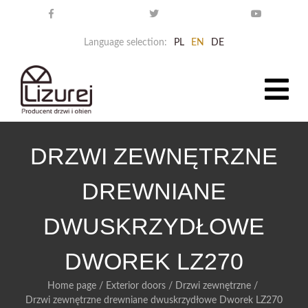
Language selection:
PL
EN
DE
DRZWI ZEWNĘTRZNE
DREWNIANE
DWUSKRZYDŁOWE
DWOREK LZ270
Home page
/
Exterior doors
/
Drzwi zewnętrzne
/
Drzwi zewnętrzne drewniane dwuskrzydłowe Dworek LZ270