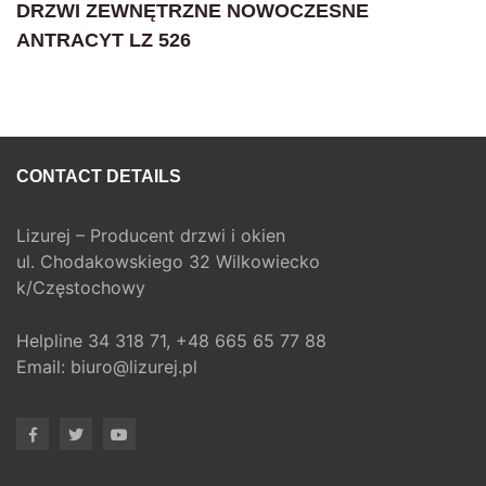
DRZWI ZEWNĘTRZNE NOWOCZESNE
ANTRACYT LZ 526
CONTACT DETAILS
Lizurej – Producent drzwi i okien
ul. Chodakowskiego 32 Wilkowiecko
k/Częstochowy
Helpline
34 318 71,
+48 665 65 77 88
Email:
biuro@lizurej.pl