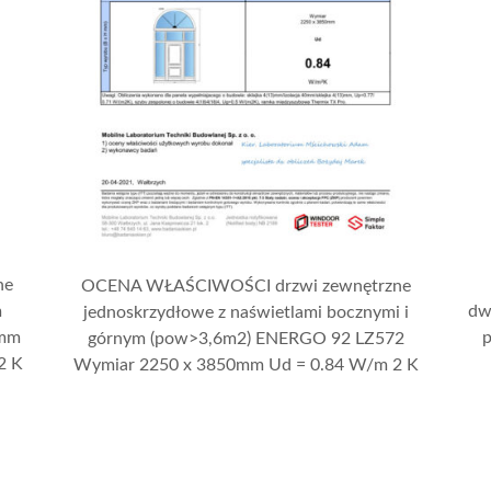
ne
OCENA WŁAŚCIWOŚCI drzwi zewnętrzne
m
dw
jednoskrzydłowe z naświetlami bocznymi i
 mm
górnym (pow>3,6m2) ENERGO 92 LZ572
2 K
Wymiar 2250 x 3850mm Ud = 0.84 W/m 2 K