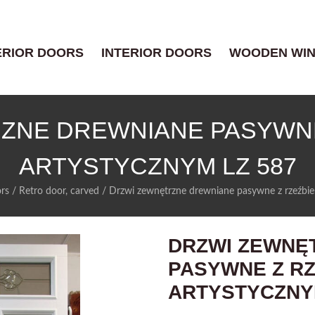
ERIOR DOORS
INTERIOR DOORS
WOODEN WI
ZNE DREWNIANE PASYWNE
ARTYSTYCZNYM LZ 587
ors
/
Retro door, carved
/
Drzwi zewnętrzne drewniane pasywne z rzeźbie
DRZWI ZEWNĘ
PASYWNE Z RZ
ARTYSTYCZNYM