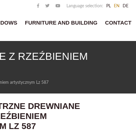
Language selection:
PL
EN
DE
NDOWS
FURNITURE AND BUILDING
CONTACT
 Z RZEŹBIENIEM
niem artystycznym Lz 587
TRZNE DREWNIANE
EŹBIENIEM
 LZ 587