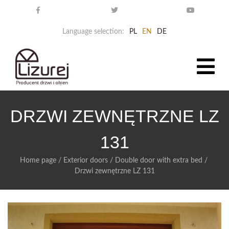
Language selection:
PL
EN
DE
DRZWI ZEWNĘTRZNE LZ
131
Home page
/
Exterior doors
/
Double door with extra bed
/
Drzwi zewnętrzne LZ 131