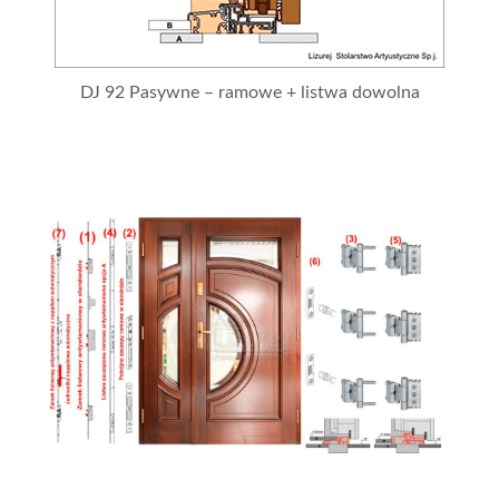
DJ 92 Pasywne – ramowe + listwa dowolna