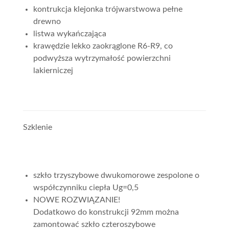
kontrukcja klejonka trójwarstwowa pełne
drewno
listwa wykańczająca
krawędzie lekko zaokrąglone R6-R9, co
podwyższa wytrzymałość powierzchni
lakierniczej
Szklenie
szkło trzyszybowe dwukomorowe zespolone o
współczynniku ciepła Ug=0,5
NOWE ROZWIĄZANIE!
Dodatkowo do konstrukcji 92mm można
zamontować szkło czteroszybowe