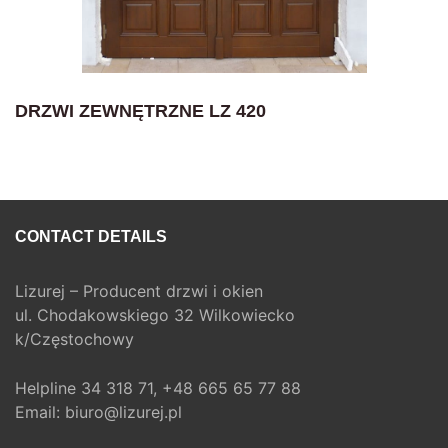
DRZWI ZEWNĘTRZNE LZ 420
CONTACT DETAILS
Lizurej – Producent drzwi i okien
ul. Chodakowskiego 32 Wilkowiecko
k/Częstochowy
Helpline
34 318 71,
+48 665 65 77 88
Email:
biuro@lizurej.pl