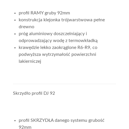
profil RAMY gruby 92mm
konstrukcja klejonka trójwarstwowa pełne
drewno
próg aluminiowy doszczelniający i
odprowadzający wodę z termowkładką
krawędzie lekko zaokrąglone R6-R9, co
podwyższa wytrzymałość powierzchni
lakierniczej
Skrzydło profil DJ 92
profil SKRZYDŁA danego systemu grubość
92mm