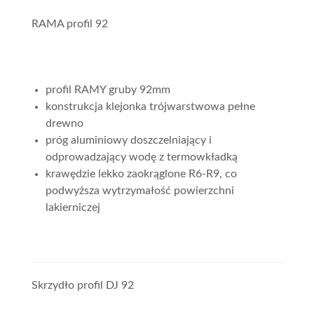
RAMA profil 92
profil RAMY gruby 92mm
konstrukcja klejonka trójwarstwowa pełne
drewno
próg aluminiowy doszczelniający i
odprowadzający wodę z termowkładką
krawędzie lekko zaokrąglone R6-R9, co
podwyższa wytrzymałość powierzchni
lakierniczej
Skrzydło profil DJ 92