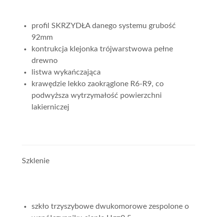
profil SKRZYDŁA danego systemu grubość
92mm
kontrukcja klejonka trójwarstwowa pełne
drewno
listwa wykańczająca
krawędzie lekko zaokrąglone R6-R9, co
podwyższa wytrzymałość powierzchni
lakierniczej
Szklenie
szkło trzyszybowe dwukomorowe zespolone o