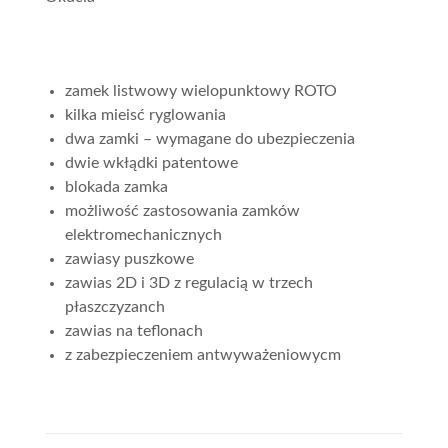
zamek listwowy wielopunktowy ROTO
kilka mieisć ryglowania
dwa zamki – wymagane do ubezpieczenia
dwie wkłądki patentowe
blokada zamka
możliwość zastosowania zamków
elektromechanicznych
zawiasy puszkowe
zawias 2D i 3D z regulacią w trzech
płaszczyzanch
zawias na teflonach
z zabezpieczeniem antwyważeniowycm