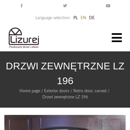
Language selection:
PL
EN
DE
DRZWI ZEWNĘTRZNE LZ
196
Home page
/
Exterior doors
/
Retro door, carved
/
Drzwi zewnętrzne LZ 196