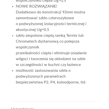
współczynniku ciepła Ug=0,5
NOWE ROZWIĄZANIE!
Dodatkowo do konstrukcji 92mm można
zamontować szkło czteroszybowe
o podwyższonej izolacyjności termicznej i
akustycznej Ug=0,5
szkło zespolone ciepłą ramką Termix lub
Chromatech dystansową co polepsza
współczynnik
przenikalności ciepła i eliminuje osiadanie
wilgoci i tworzenia się oblodzeni na szkle
w szczególności w kuchni czy łazience
możliwość zastosowania szkła o
podwyższonych parametrach
bezpieczeństwa P2, P4, kuloodporne, itd.