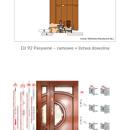
DJ 92 Pasywne – ramowe + listwa dowolna