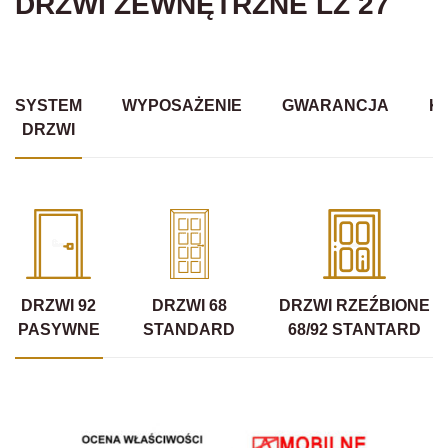
DRZWI ZEWNĘTRZNE LZ 27
SYSTEM
WYPOSAŻENIE
GWARANCJA
K
DRZWI
DRZWI 92
DRZWI 68
DRZWI RZEŹBIONE
PASYWNE
STANDARD
68/92 STANTARD