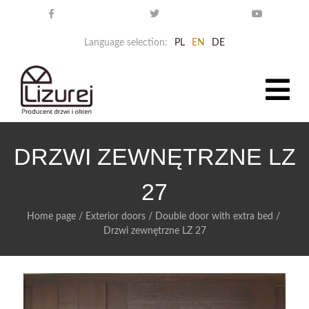
Language selection:
PL
EN
DE
DRZWI ZEWNĘTRZNE LZ
27
Home page
/
Exterior doors
/
Double door with extra bed
/
Drzwi zewnętrzne LZ 27