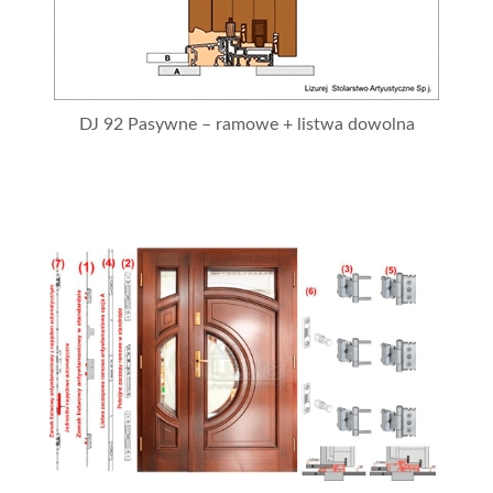
DJ 92 Pasywne – ramowe + listwa dowolna