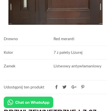
Drewno
Red meranti
Kolor
7 z palety Lizurej
Zamek
Listwowy antywłamaniowy
Udostępnij ten produkt