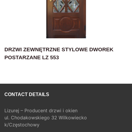
DRZWI ZEWNĘTRZNE STYLOWE DWOREK
POSTARZANE LZ 553
CONTACT DETAILS
Lizurej – Producent drzwi i okien
ul. Chodakowskiego 32 Wilkowiecko
k/Częstochowy