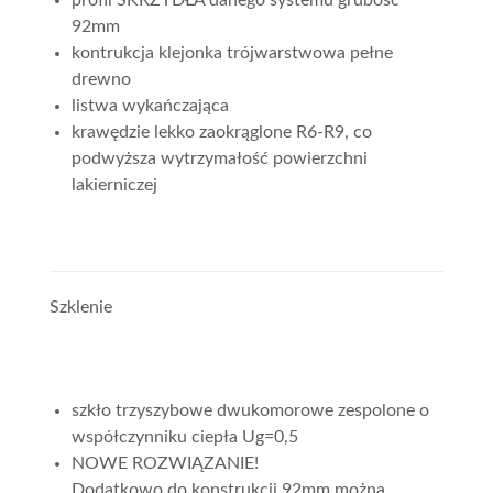
profil SKRZYDŁA danego systemu grubość
92mm
kontrukcja klejonka trójwarstwowa pełne
drewno
listwa wykańczająca
krawędzie lekko zaokrąglone R6-R9, co
podwyższa wytrzymałość powierzchni
lakierniczej
Szklenie
szkło trzyszybowe dwukomorowe zespolone o
współczynniku ciepła Ug=0,5
NOWE ROZWIĄZANIE!
Dodatkowo do konstrukcji 92mm można