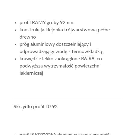
profil RAMY gruby 92mm
konstrukcja klejonka trójwarstwowa pełne
drewno
próg aluminiowy doszczelniający i
odprowadzający wodę z termowkładką
krawędzie lekko zaokrąglone R6-R9, co
podwyższa wytrzymałość powierzchni
lakierniczej
Skrzydło profil DJ 92