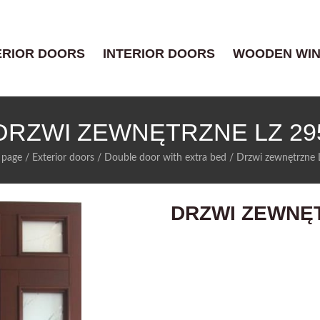
ERIOR DOORS
INTERIOR DOORS
WOODEN WI
DRZWI ZEWNĘTRZNE LZ 29
page
/
Exterior doors
/
Double door with extra bed
/
Drzwi zewnętrzne 
DRZWI ZEWNĘT