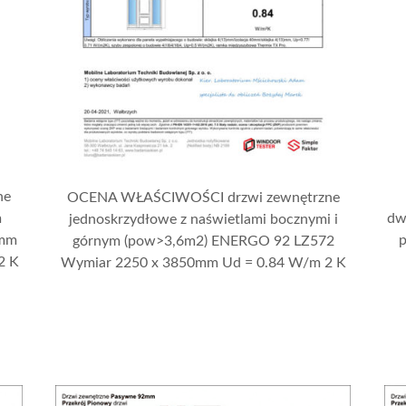
ne
OCENA WŁAŚCIWOŚCI drzwi zewnętrzne
m
dw
jednoskrzydłowe z naświetlami bocznymi i
 mm
górnym (pow>3,6m2) ENERGO 92 LZ572
2 K
Wymiar 2250 x 3850mm Ud = 0.84 W/m 2 K