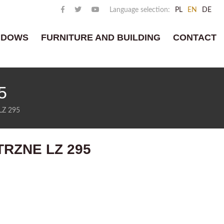
Language selection:
PL
EN
DE
NDOWS
FURNITURE AND BUILDING
CONTACT
5
LZ 295
RZNE LZ 295