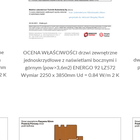
ne
OCENA WŁAŚCIWOŚCI drzwi zewnętrzne
m
dw
jednoskrzydłowe z naświetlami bocznymi i
 mm
górnym (pow>3,6m2) ENERGO 92 LZ572
2 K
Wymiar 2250 x 3850mm Ud = 0.84 W/m 2 K