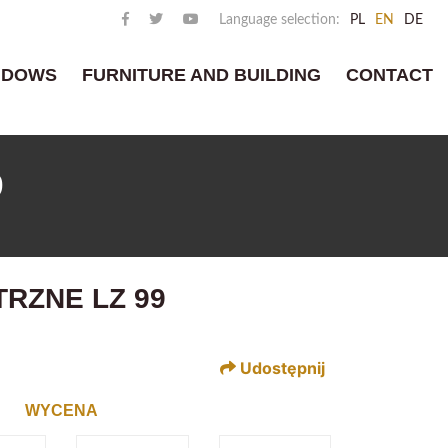
Language selection:
PL
EN
DE
NDOWS
FURNITURE AND BUILDING
CONTACT
9
RZNE LZ 99
Udostępnij
WYCENA