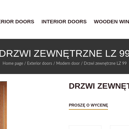
ERIOR DOORS
INTERIOR DOORS
WOODEN WI
DRZWI ZEWNĘTRZNE LZ 9
Home page
/
Exterior doors
/
Modern door
/
Drzwi zewnętrzne LZ 99
DRZWI ZEWNĘT
PROSZĘ O WYCENĘ