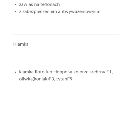
zawias na teflonach
z zabezpieczeniem antwyważeniowycm
Klamka
klamka Roto lub Hoppe w kolorze srebrny F1,
oliwka(koniak)F3, tytanF9