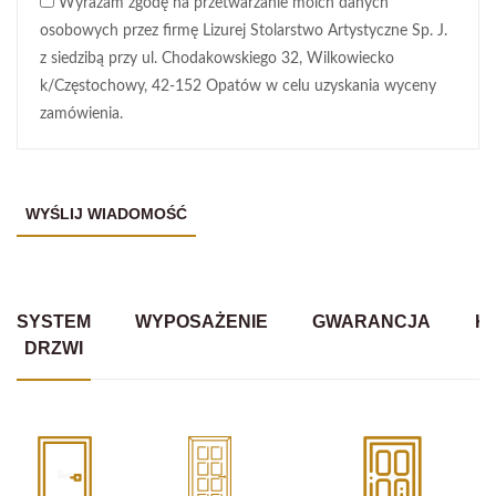
Wyrażam zgodę na przetwarzanie moich danych
osobowych przez firmę Lizurej Stolarstwo Artystyczne Sp. J.
z siedzibą przy ul. Chodakowskiego 32, Wilkowiecko
k/Częstochowy, 42-152 Opatów w celu uzyskania wyceny
zamówienia.
SYSTEM
WYPOSAŻENIE
GWARANCJA
K
DRZWI