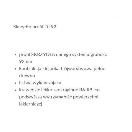
Skrzydło profil DJ 92
profil SKRZYDŁA danego systemu grubość
92mm
kontrukcja klejonka trójwarstwowa pełne
drewno
listwa wykańczająca
krawędzie lekko zaokrąglone R6-R9, co
podwyższa wytrzymałość powierzchni
lakierniczej