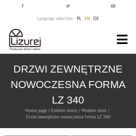
Language selection:
PL
EN
DE
DRZWI ZEWNĘTRZNE
NOWOCZESNA FORMA
LZ 340
Home page
/
Exterior doors
/
Modern door
/
Drzwi zewnętrzne nowoczesna forma LZ 340