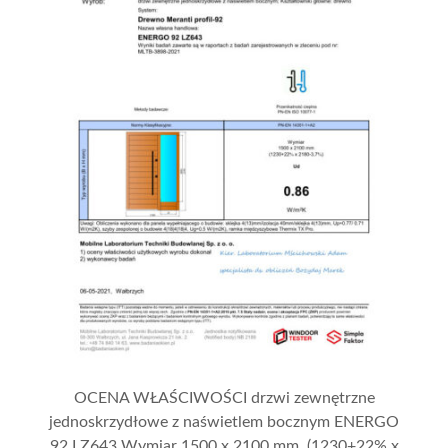
OCENA WŁAŚCIWOŚCI drzwi zewnętrzne
jednoskrzydłowe z naświetlem bocznym ENERGO
92 LZ643 Wymiar 1500 x 2100 mm (1230+22% x