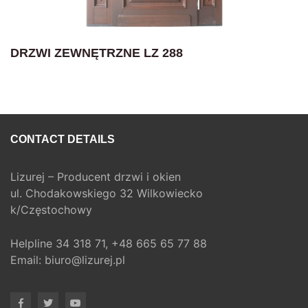
DRZWI ZEWNĘTRZNE LZ 288
CONTACT DETAILS
Lizurej – Producent drzwi i okien
ul. Chodakowskiego 32 Wilkowiecko
k/Częstochowy
Helpline
34 318 71,
+48 665 65 77 88
Email:
biuro@lizurej.pl