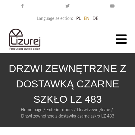
Language selection:
PL
EN
DE
DRZWI ZEWNĘTRZNE Z
DOSTAWKĄ CZARNE
SZKŁO LZ 483
Home page
/
Exterior doors
/
Drzwi zewnętrzne
/
Drzwi zewnętrzne z dostawką czarne szkło LZ 483