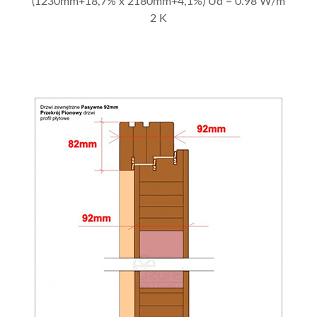
(1230mm+18,7% x 2180mm+4,1%) Ud = 0.98 W/m
2 K