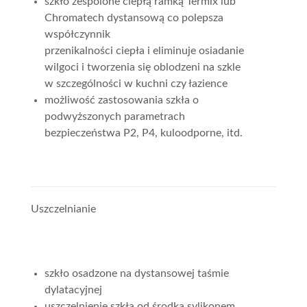
szkło zespolone ciepłą ramką Termix lub
Chromatech dystansową co polepsza
współczynnik
przenikalności ciepła i eliminuje osiadanie
wilgoci i tworzenia się oblodzeni na szkle
w szczególności w kuchni czy łazience
możliwość zastosowania szkła o
podwyższonych parametrach
bezpieczeństwa P2, P4, kuloodporne, itd.
Uszczelnianie
szkło osadzone na dystansowej taśmie
dylatacyjnej
uszczelnienie szkła od środka sylikonem