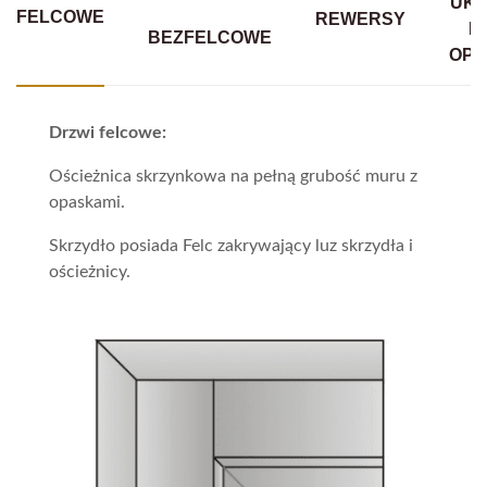
UKR
FELCOWE
REWERSY
B
BEZFELCOWE
OPA
Drzwi felcowe:
Ościeżnica skrzynkowa na pełną grubość muru z
opaskami.
Skrzydło posiada Felc zakrywający luz skrzydła i
ościeżnicy.