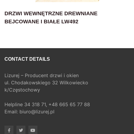
DRZWI WEWNĘTRZNE DREWNIANE
BEJCOWANE I BIAŁE LW492
CONTACT DETAILS
Lizurej – Producent drzwi i okien
ul. Chodakowskiego 32 Wilkowiecko
k/Częstochowy
Helpline
34 318 71,
+48 665 65 77 88
Email:
biuro@lizurej.pl