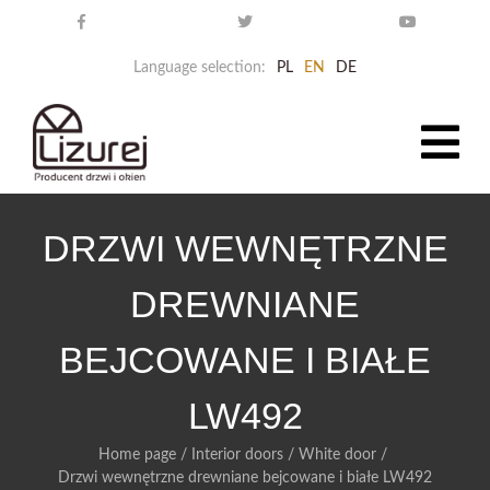
Language selection:
PL
EN
DE
DRZWI WEWNĘTRZNE
DREWNIANE
BEJCOWANE I BIAŁE
LW492
Home page
/
Interior doors
/
White door
/
Drzwi wewnętrzne drewniane bejcowane i białe LW492