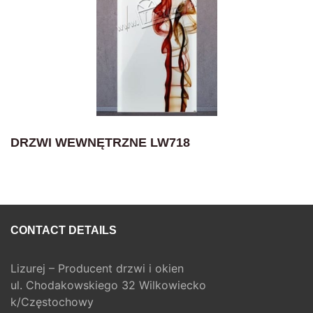
DRZWI WEWNĘTRZNE LW718
CONTACT DETAILS
Lizurej – Producent drzwi i okien
ul. Chodakowskiego 32 Wilkowiecko
k/Częstochowy