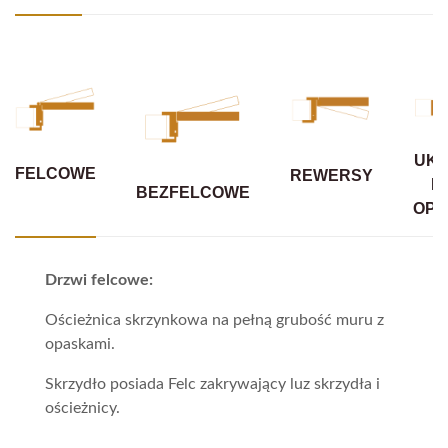
UKR
FELCOWE
REWERSY
B
BEZFELCOWE
OPA
Drzwi felcowe:
Ościeżnica skrzynkowa na pełną grubość muru z
opaskami.
Skrzydło posiada Felc zakrywający luz skrzydła i
ościeżnicy.