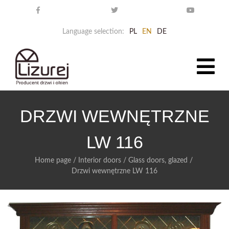
Language selection:
PL
EN
DE
DRZWI WEWNĘTRZNE
LW 116
Home page
/
Interior doors
/
Glass doors, glazed
/
Drzwi wewnętrzne LW 116