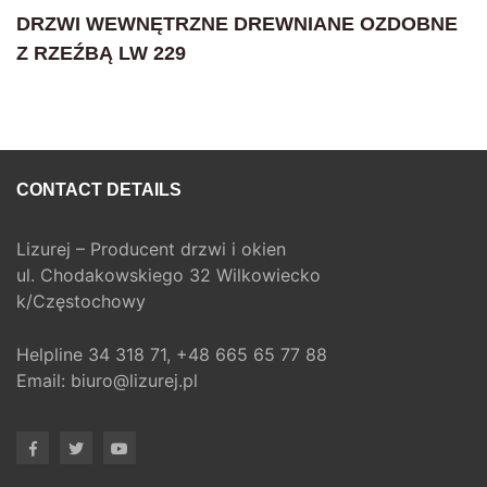
DRZWI WEWNĘTRZNE DREWNIANE OZDOBNE
Z RZEŹBĄ LW 229
CONTACT DETAILS
Lizurej – Producent drzwi i okien
ul. Chodakowskiego 32 Wilkowiecko
k/Częstochowy
Helpline
34 318 71,
+48 665 65 77 88
Email:
biuro@lizurej.pl