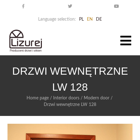
Language selection:
PL
EN
DE
DRZWI WEWNĘTRZNE
LW 128
Home page
/
Interior doors
/
Modern door
/
Drzwi wewnętrzne LW 128