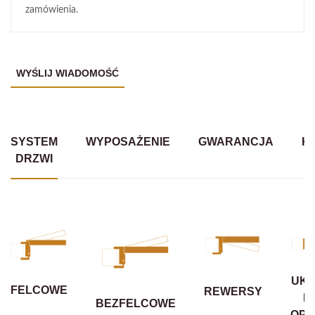
zamówienia.
SYSTEM
WYPOSAŻENIE
GWARANCJA
K
DRZWI
UKR
FELCOWE
REWERSY
B
BEZFELCOWE
OPA