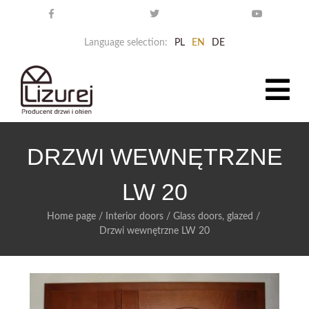
Language selection:
PL
EN
DE
DRZWI WEWNĘTRZNE
LW 20
Home page
/
Interior doors
/
Glass doors, glazed
/
Drzwi wewnętrzne LW 20