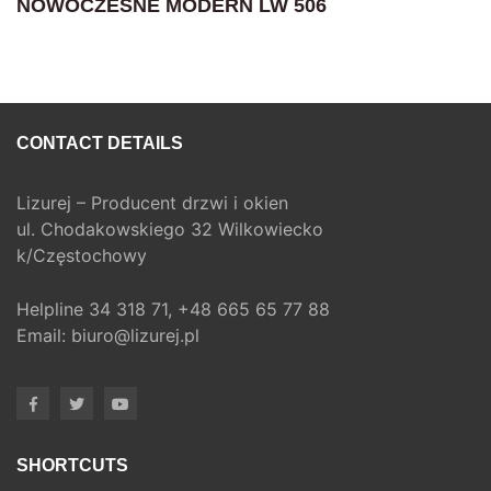
NOWOCZESNE MODERN LW 506
CONTACT DETAILS
Lizurej – Producent drzwi i okien
ul. Chodakowskiego 32 Wilkowiecko
k/Częstochowy
Helpline
34 318 71,
+48 665 65 77 88
Email:
biuro@lizurej.pl
SHORTCUTS