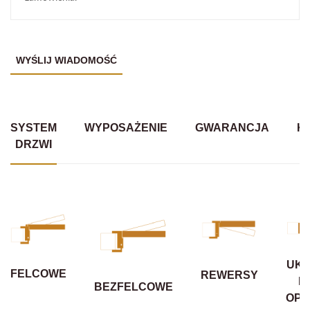
SYSTEM
WYPOSAŻENIE
GWARANCJA
K
DRZWI
UKR
FELCOWE
REWERSY
B
BEZFELCOWE
OPA