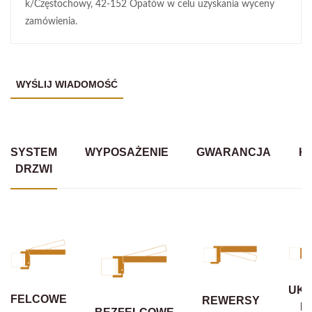
k/Częstochowy, 42-152 Opatów w celu uzyskania wyceny
zamówienia.
SYSTEM
WYPOSAŻENIE
GWARANCJA
K
DRZWI
UKR
FELCOWE
REWERSY
B