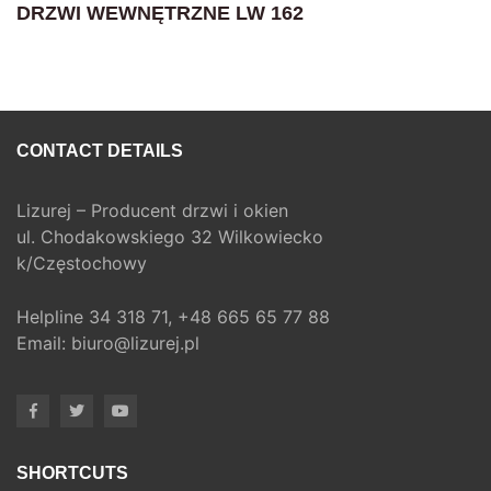
DRZWI WEWNĘTRZNE LW 162
CONTACT DETAILS
Lizurej – Producent drzwi i okien
ul. Chodakowskiego 32 Wilkowiecko
k/Częstochowy
Helpline
34 318 71,
+48 665 65 77 88
Email:
biuro@lizurej.pl
SHORTCUTS