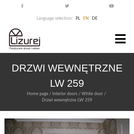
Language selection:
PL
EN
DE
DRZWI WEWNĘTRZNE
LW 259
Home page
/
Interior doors
/
White door
/
Drzwi wewnętrzne LW 259