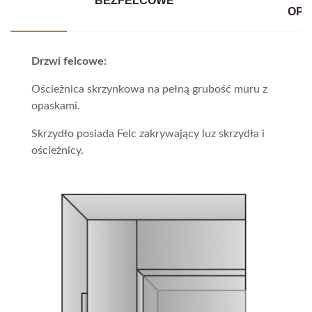
BEZFELCOWE
OPA
Drzwi felcowe:
Ościeżnica skrzynkowa na pełną grubość muru z
opaskami.
Skrzydło posiada Felc zakrywający luz skrzydła i
ościeżnicy.