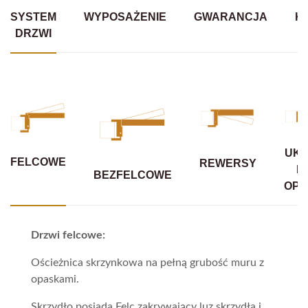
SYSTEM
WYPOSAŻENIE
GWARANCJA
K
DRZWI
UKR
FELCOWE
REWERSY
B
BEZFELCOWE
OPA
Drzwi felcowe:
Ościeżnica skrzynkowa na pełną grubość muru z
opaskami.
Skrzydło posiada Felc zakrywający luz skrzydła i