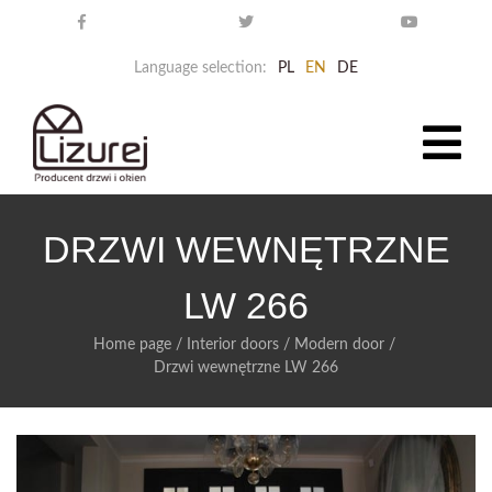
Language selection:
PL
EN
DE
DRZWI WEWNĘTRZNE
LW 266
Home page
/
Interior doors
/
Modern door
/
Drzwi wewnętrzne LW 266