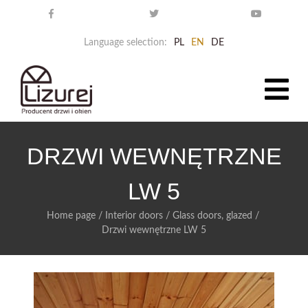
Language selection:
PL
EN
DE
DRZWI WEWNĘTRZNE
LW 5
Home page
/
Interior doors
/
Glass doors, glazed
/
Drzwi wewnętrzne LW 5