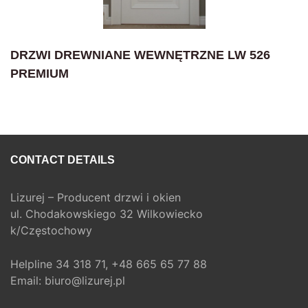
DRZWI DREWNIANE WEWNĘTRZNE LW 526
PREMIUM
CONTACT DETAILS
Lizurej – Producent drzwi i okien
ul. Chodakowskiego 32 Wilkowiecko
k/Częstochowy
Helpline
34 318 71,
+48 665 65 77 88
Email:
biuro@lizurej.pl