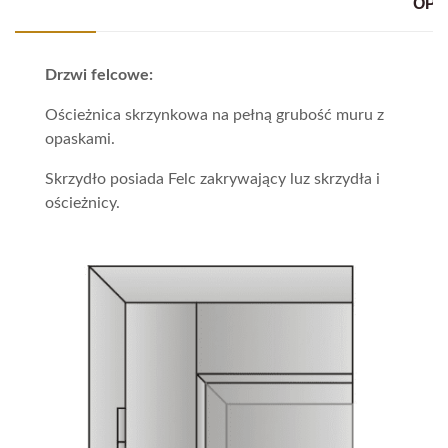
OPA
Drzwi felcowe:
Ościeżnica skrzynkowa na pełną grubość muru z
opaskami.
Skrzydło posiada Felc zakrywający luz skrzydła i
ościeżnicy.