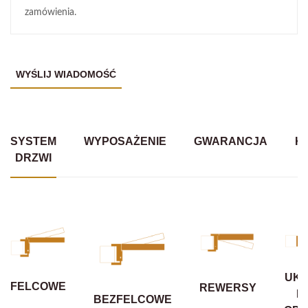
zamówienia.
SYSTEM
WYPOSAŻENIE
GWARANCJA
K
DRZWI
UKR
FELCOWE
REWERSY
B
BEZFELCOWE