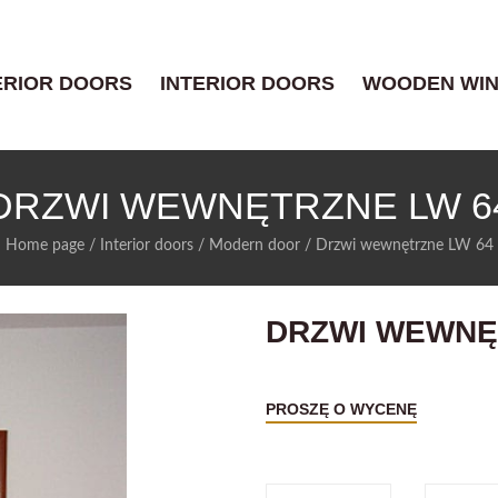
ERIOR DOORS
INTERIOR DOORS
WOODEN WI
DRZWI WEWNĘTRZNE LW 6
Home page
/
Interior doors
/
Modern door
/
Drzwi wewnętrzne LW 64
DRZWI WEWNĘ
PROSZĘ O WYCENĘ