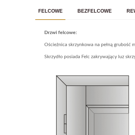
FELCOWE
BEZFELCOWE
RE
Drzwi felcowe:
Ościeżnica skrzynkowa na pełną grubość m
Skrzydło posiada Felc zakrywający luz skrzy