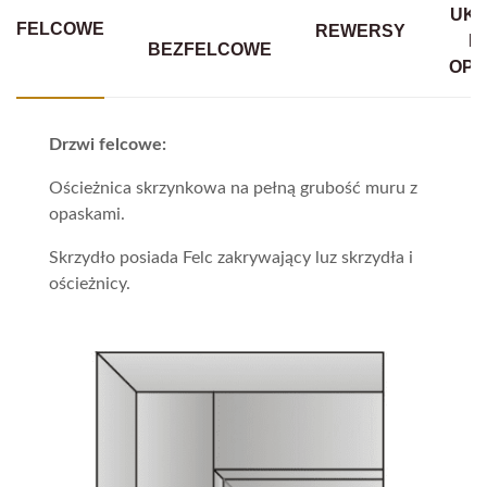
UKR
FELCOWE
REWERSY
B
BEZFELCOWE
OPA
Drzwi felcowe:
Ościeżnica skrzynkowa na pełną grubość muru z
opaskami.
Skrzydło posiada Felc zakrywający luz skrzydła i
ościeżnicy.