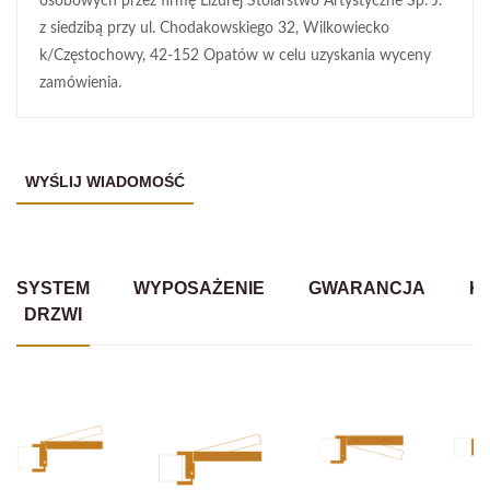
osobowych przez firmę Lizurej Stolarstwo Artystyczne Sp. J.
z siedzibą przy ul. Chodakowskiego 32, Wilkowiecko
k/Częstochowy, 42-152 Opatów w celu uzyskania wyceny
zamówienia.
SYSTEM
WYPOSAŻENIE
GWARANCJA
K
DRZWI