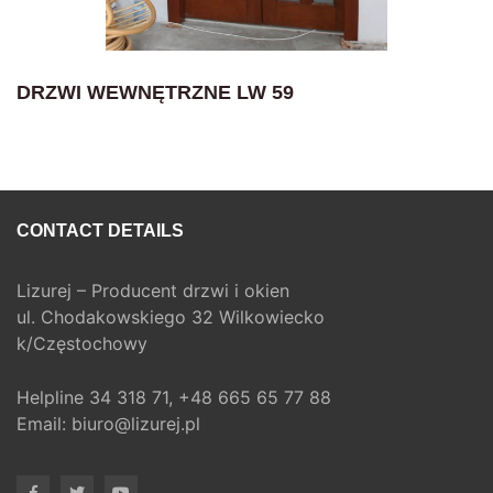
DRZWI WEWNĘTRZNE LW 59
CONTACT DETAILS
Lizurej – Producent drzwi i okien
ul. Chodakowskiego 32 Wilkowiecko
k/Częstochowy
Helpline
34 318 71,
+48 665 65 77 88
Email:
biuro@lizurej.pl