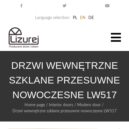
Language selection:
PL
EN
DE
DRZWI WEWNĘTRZNE
SZKLANE PRZESUWNE
NOWOCZESNE LW517
Home page
/
Interior doors
/
Modern door
/
Drzwi wewnętrzne szklane przesuwne nowoczesne LW517