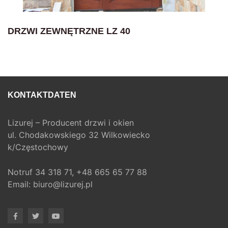
DRZWI ZEWNĘTRZNE LZ 40
KONTAKTDATEN
Lizurej – Producent drzwi i okien
ul. Chodakowskiego 32 Wilkowiecko
k/Częstochowy
Notruf
34 318 71,
+48 665 65 77 88
Email:
biuro@lizurej.pl