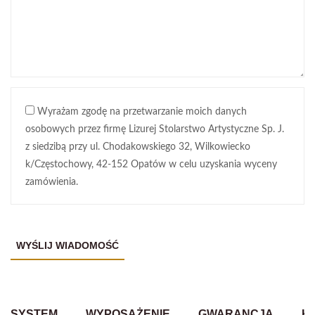
Wyrażam zgodę na przetwarzanie moich danych
osobowych przez firmę Lizurej Stolarstwo Artystyczne Sp. J.
z siedzibą przy ul. Chodakowskiego 32, Wilkowiecko
k/Częstochowy, 42-152 Opatów w celu uzyskania wyceny
zamówienia.
SYSTEM
WYPOSAŻENIE
GWARANCJA
K