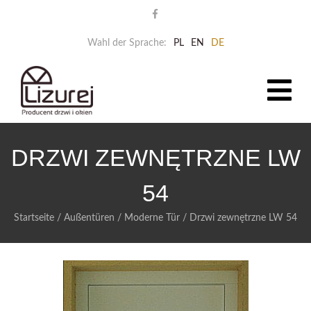
Wahl der Sprache:
PL
EN
DE
DRZWI ZEWNĘTRZNE LW
54
Startseite
/
Außentüren
/
Moderne Tür
/
Drzwi zewnętrzne LW 54