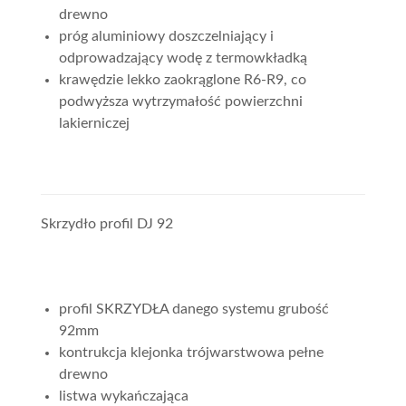
drewno
próg aluminiowy doszczelniający i
odprowadzający wodę z termowkładką
krawędzie lekko zaokrąglone R6-R9, co
podwyższa wytrzymałość powierzchni
lakierniczej
Skrzydło profil DJ 92
profil SKRZYDŁA danego systemu grubość
92mm
kontrukcja klejonka trójwarstwowa pełne
drewno
listwa wykańczająca