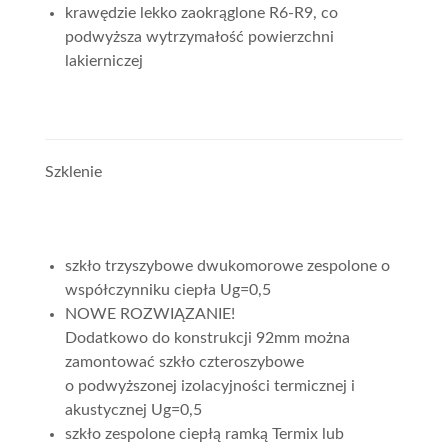
krawędzie lekko zaokrąglone R6-R9, co
podwyższa wytrzymałość powierzchni
lakierniczej
Szklenie
szkło trzyszybowe dwukomorowe zespolone o
współczynniku ciepła Ug=0,5
NOWE ROZWIĄZANIE!
Dodatkowo do konstrukcji 92mm można
zamontować szkło czteroszybowe
o podwyższonej izolacyjności termicznej i
akustycznej Ug=0,5
szkło zespolone ciepłą ramką Termix lub