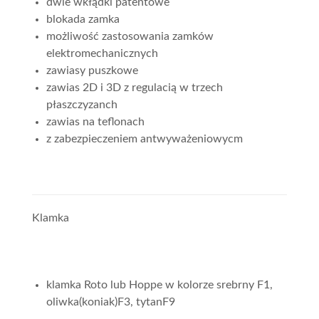
dwie wkłądki patentowe
blokada zamka
możliwość zastosowania zamków
elektromechanicznych
zawiasy puszkowe
zawias 2D i 3D z regulacią w trzech
płaszczyzanch
zawias na teflonach
z zabezpieczeniem antwyważeniowycm
Klamka
klamka Roto lub Hoppe w kolorze srebrny F1,
oliwka(koniak)F3, tytanF9