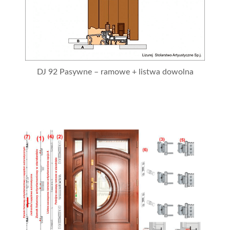
DJ 92 Pasywne – ramowe + listwa dowolna