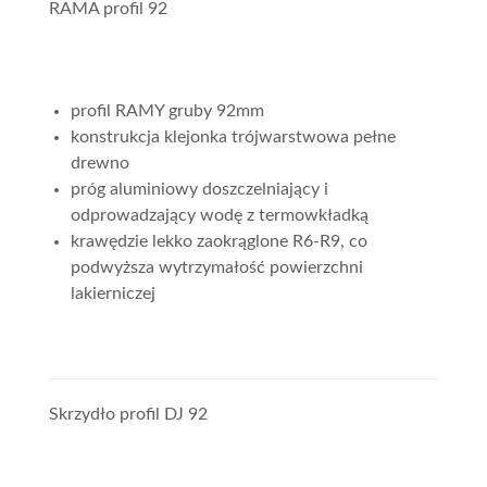
RAMA profil 92
profil RAMY gruby 92mm
konstrukcja klejonka trójwarstwowa pełne
drewno
próg aluminiowy doszczelniający i
odprowadzający wodę z termowkładką
krawędzie lekko zaokrąglone R6-R9, co
podwyższa wytrzymałość powierzchni
lakierniczej
Skrzydło profil DJ 92