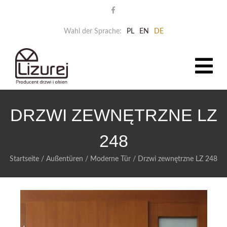
Wahl der Sprache:
PL
EN
DE
DRZWI ZEWNĘTRZNE LZ
248
Startseite
/
Außentüren
/
Moderne Tür
/
Drzwi zewnętrzne LZ 248