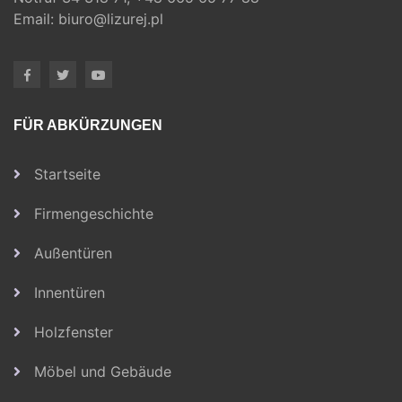
Email:
biuro@lizurej.pl
FÜR ABKÜRZUNGEN
Startseite
Firmengeschichte
Außentüren
Innentüren
Holzfenster
Möbel und Gebäude