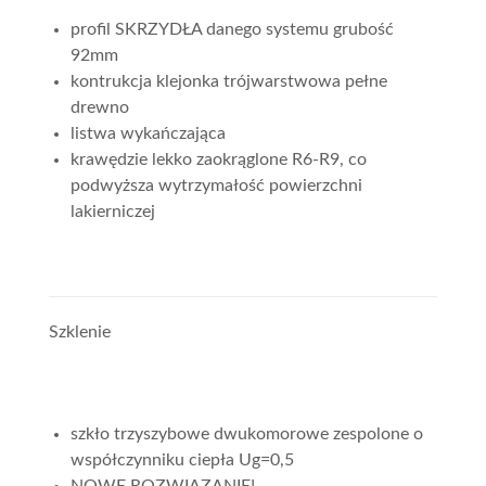
profil SKRZYDŁA danego systemu grubość
92mm
kontrukcja klejonka trójwarstwowa pełne
drewno
listwa wykańczająca
krawędzie lekko zaokrąglone R6-R9, co
podwyższa wytrzymałość powierzchni
lakierniczej
Szklenie
szkło trzyszybowe dwukomorowe zespolone o
współczynniku ciepła Ug=0,5