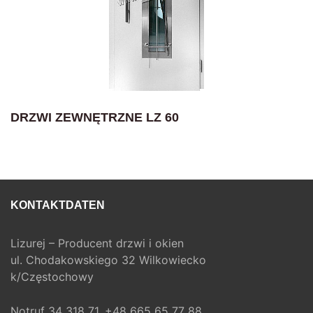
DRZWI ZEWNĘTRZNE LZ 60
KONTAKTDATEN
Lizurej – Producent drzwi i okien
ul. Chodakowskiego 32 Wilkowiecko
k/Częstochowy
Notruf
34 318 71,
+48 665 65 77 88