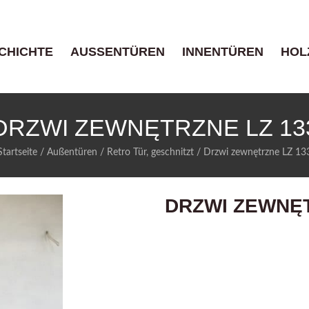
CHICHTE
AUSSENTÜREN
INNENTÜREN
HOL
DRZWI ZEWNĘTRZNE LZ 13
Startseite
/
Außentüren
/
Retro Tür, geschnitzt
/
Drzwi zewnętrzne LZ 13
DRZWI ZEWNĘT