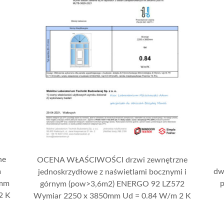
ne
OCENA WŁAŚCIWOŚCI drzwi zewnętrzne
m
dw
jednoskrzydłowe z naświetlami bocznymi i
 mm
górnym (pow>3,6m2) ENERGO 92 LZ572
2 K
Wymiar 2250 x 3850mm Ud = 0.84 W/m 2 K