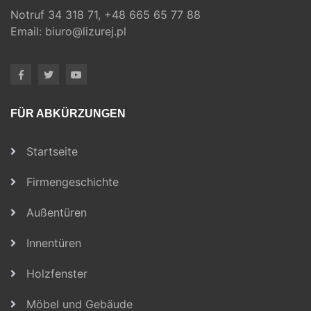
Notruf
34 318 71,
+48 665 65 77 88
Email:
biuro@lizurej.pl
FÜR ABKÜRZUNGEN
Startseite
Firmengeschichte
Außentüren
Innentüren
Holzfenster
Möbel und Gebäude