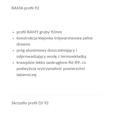
RAMA profil 92
profil RAMY gruby 92mm
konstrukcja klejonka trójwarstwowa pełne
drewno
próg aluminiowy doszczelniający i
odprowadzający wodę z termowkładką
krawędzie lekko zaokrąglone R6-R9, co
podwyższa wytrzymałość powierzchni
lakierniczej
Skrzydło profil DJ 92