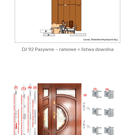
DJ 92 Pasywne – ramowe + listwa dowolna