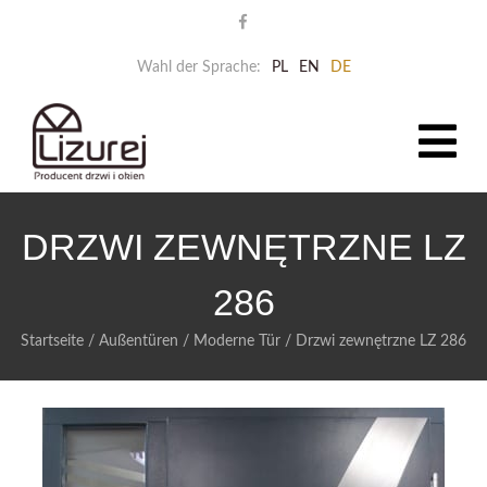
Wahl der Sprache:
PL
EN
DE
DRZWI ZEWNĘTRZNE LZ
286
Startseite
/
Außentüren
/
Moderne Tür
/
Drzwi zewnętrzne LZ 286