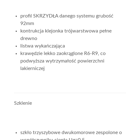
profil SKRZYDŁA danego systemu grubość
92mm
kontrukcja klejonka trójwarstwowa pełne
drewno
listwa wykańczająca
krawędzie lekko zaokrąglone R6-R9, co
podwyższa wytrzymałość powierzchni
lakierniczej
Szklenie
szkło trzyszybowe dwukomorowe zespolone o