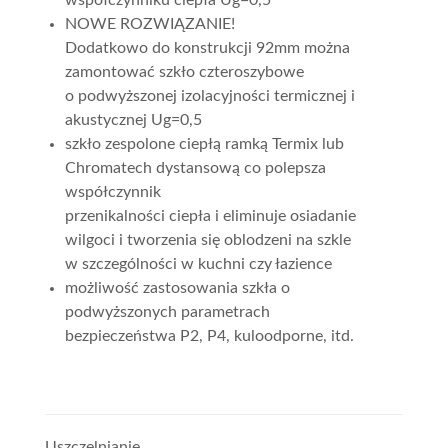
współczynniku ciepła Ug=0,5
NOWE ROZWIĄZANIE!
Dodatkowo do konstrukcji 92mm można
zamontować szkło czteroszybowe
o podwyższonej izolacyjności termicznej i
akustycznej Ug=0,5
szkło zespolone ciepłą ramką Termix lub
Chromatech dystansową co polepsza
współczynnik
przenikalności ciepła i eliminuje osiadanie
wilgoci i tworzenia się oblodzeni na szkle
w szczególności w kuchni czy łazience
możliwość zastosowania szkła o
podwyższonych parametrach
bezpieczeństwa P2, P4, kuloodporne, itd.
Uszczelnianie