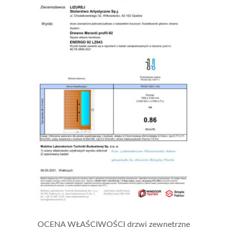
OCENA WŁAŚCIWOŚCI drzwi zewnętrzne