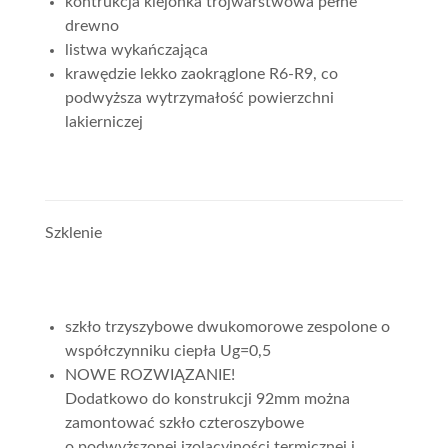
kontrukcja klejonka trójwarstwowa pełne
drewno
listwa wykańczająca
krawędzie lekko zaokrąglone R6-R9, co
podwyższa wytrzymałość powierzchni
lakierniczej
Szklenie
szkło trzyszybowe dwukomorowe zespolone o
współczynniku ciepła Ug=0,5
NOWE ROZWIĄZANIE!
Dodatkowo do konstrukcji 92mm można
zamontować szkło czteroszybowe
o podwyższonej izolacyjności termicznej i