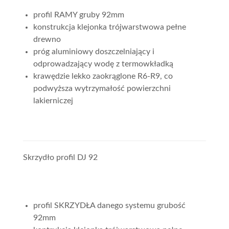
profil RAMY gruby 92mm
konstrukcja klejonka trójwarstwowa pełne
drewno
próg aluminiowy doszczelniający i
odprowadzający wodę z termowkładką
krawędzie lekko zaokrąglone R6-R9, co
podwyższa wytrzymałość powierzchni
lakierniczej
Skrzydło profil DJ 92
profil SKRZYDŁA danego systemu grubość
92mm