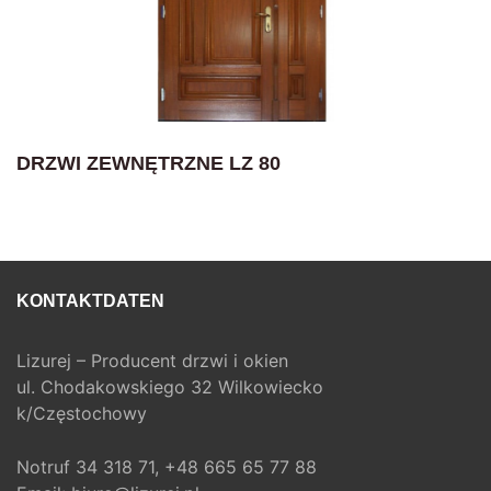
DRZWI ZEWNĘTRZNE LZ 80
KONTAKTDATEN
Lizurej – Producent drzwi i okien
ul. Chodakowskiego 32 Wilkowiecko
k/Częstochowy
Notruf
34 318 71,
+48 665 65 77 88