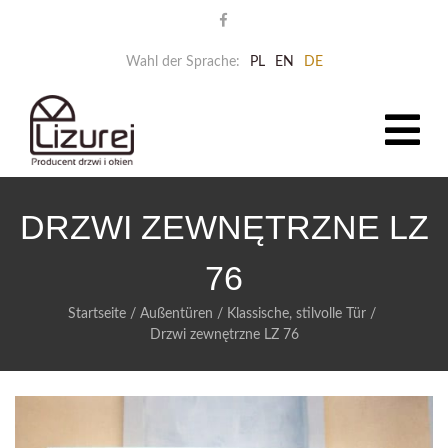
Wahl der Sprache:
PL
EN
DE
DRZWI ZEWNĘTRZNE LZ
76
Startseite
/
Außentüren
/
Klassische, stilvolle Tür
/
Drzwi zewnętrzne LZ 76