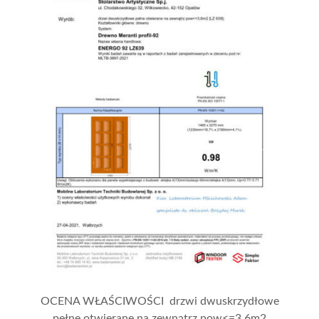
OCENA WŁAŚCIWOŚCI drzwi dwuskrzydłowe
pełne otwierane na zewnątrz pow<=3,6m2