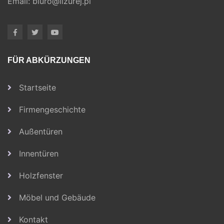
Email:
biuro@lizurej.pl
FÜR ABKÜRZUNGEN
Startseite
Firmengeschichte
Außentüren
Innentüren
Holzfenster
Möbel und Gebäude
Kontakt