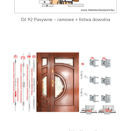
DJ 92 Pasywne – ramowe + listwa dowolna