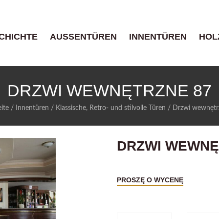
CHICHTE
AUSSENTÜREN
INNENTÜREN
HOL
DRZWI WEWNĘTRZNE 87
eite
/
Innentüren
/
Klassische, Retro- und stilvolle Türen
/
Drzwi wewnętr
DRZWI WEWNĘ
PROSZĘ O WYCENĘ