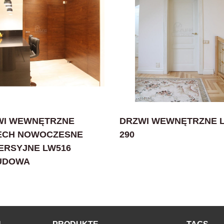
WI WEWNĘTRZNE
DRZWI WEWNĘTRZNE 
ECH NOWOCZESNE
290
ERSYJNE LW516
UDOWA