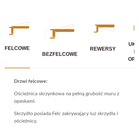
UKR
FELCOWE
REWERSY
B
BEZFELCOWE
OPA
Drzwi felcowe:
Ościeżnica skrzynkowa na pełną grubość muru z
opaskami.
Skrzydło posiada Felc zakrywający luz skrzydła i
ościeżnicy.