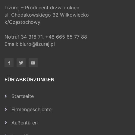
Lizurej – Producent drzwi i okien
ul. Chodakowskiego 32 Wilkowiecko
k/Częstochowy
Notruf
34 318 71,
+48 665 65 77 88
Email:
biuro@lizurej.pl
FÜR ABKÜRZUNGEN
Startseite
Firmengeschichte
Außentüren