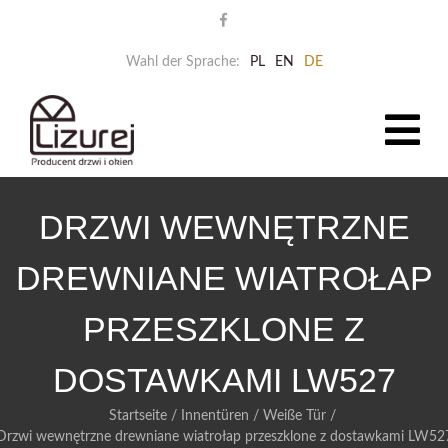
Wahl der Sprache:
PL
EN
DE
DRZWI WEWNĘTRZNE
DREWNIANE WIATROŁAP
PRZESZKLONE Z
DOSTAWKAMI LW527
Startseite
/
Innentüren
/
Weiße Tür
/
Drzwi wewnętrzne drewniane wiatrołap przeszklone z dostawkami LW52