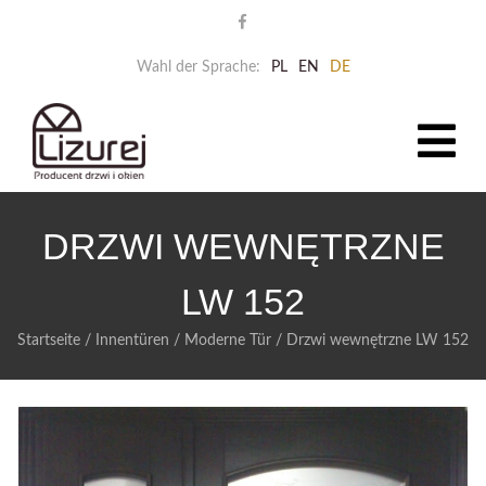
Wahl der Sprache:
PL
EN
DE
DRZWI WEWNĘTRZNE
LW 152
Startseite
/
Innentüren
/
Moderne Tür
/
Drzwi wewnętrzne LW 152