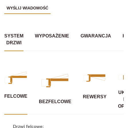
SYSTEM
WYPOSAŻENIE
GWARANCJA
K
DRZWI
UKR
FELCOWE
REWERSY
B
BEZFELCOWE
OPA
Drzwi felcowe: