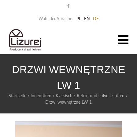
Wahl der Sprache:
PL
EN
DE
DRZWI WEWNĘTRZNE
LW 1
Startseite
/
Innentüren
/
Klassische, Retro- und stilvolle Türen
/
Drzwi wewnętrzne LW 1