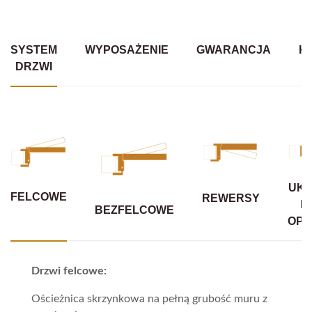
SYSTEM
WYPOSAŻENIE
GWARANCJA
K
DRZWI
UKR
FELCOWE
REWERSY
B
BEZFELCOWE
OPA
Drzwi felcowe:
Ościeżnica skrzynkowa na pełną grubość muru z