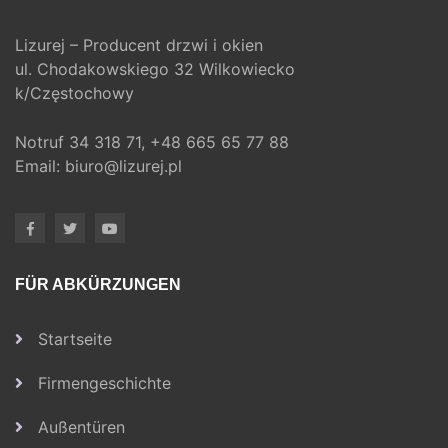
Lizurej – Producent drzwi i okien
ul. Chodakowskiego 32 Wilkowiecko
k/Częstochowy
Notruf
34 318 71,
+48 665 65 77 88
Email:
biuro@lizurej.pl
FÜR ABKÜRZUNGEN
Startseite
Firmengeschichte
Außentüren