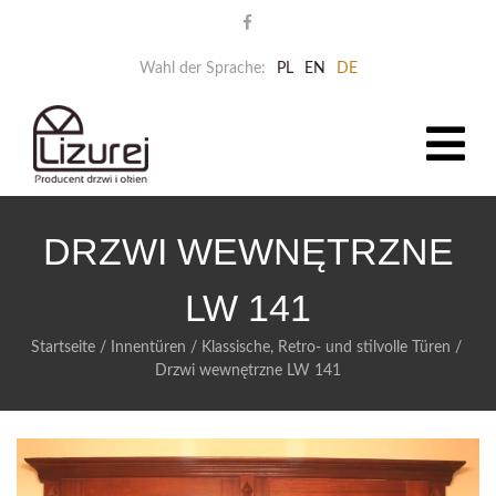
Wahl der Sprache:
PL
EN
DE
DRZWI WEWNĘTRZNE
LW 141
Startseite
/
Innentüren
/
Klassische, Retro- und stilvolle Türen
/
Drzwi wewnętrzne LW 141