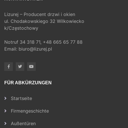
Lizurej – Producent drzwi i okien
ul. Chodakowskiego 32 Wilkowiecko
k/Częstochowy
Notruf
34 318 71,
+48 665 65 77 88
Email:
biuro@lizurej.pl
FÜR ABKÜRZUNGEN
Startseite
Firmengeschichte
Außentüren