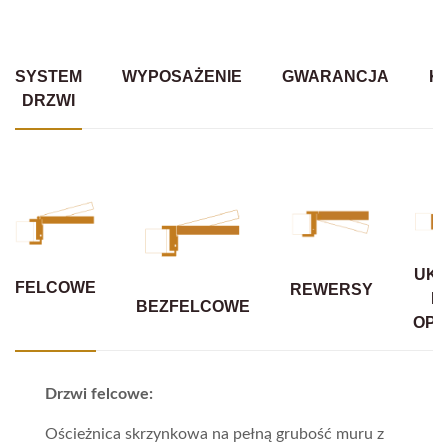
SYSTEM
WYPOSAŻENIE
GWARANCJA
K
DRZWI
UKR
FELCOWE
REWERSY
B
BEZFELCOWE
OPA
Drzwi felcowe:
Ościeżnica skrzynkowa na pełną grubość muru z